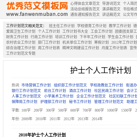
心得体会文章范文
导游词范文
个人简
活动总结报告范文
演讲稿范文
书信格
通告通知报告范文
讲话稿范文
公文写
工作计划范文
相关范文：
班主任工作计划
学校德育工作计划
教学工作计划
德
爱国卫生工作计划
个人工作计划
工作计划书大全
工会工作计划
团委团支部工
财务工作计划
行政工作计划
培训工作计划
下半年工作计划
学生会工作计划
农村农业工作计划
部门工作计划
机关单位工作计划
寒假计划
2012年工作计划
综合治理工作计划
周工作计划表
精神文明建设工作计划
月度工作计划表
宣传
工作计划范文专题
护士个人工作计划
热词:
市场营销工作计划
组织部工作计划范文
学校政教处工作计划
街道办
银行工作计划范文
前台工作计划
酒店工作计划
社区民政工作计划
会计
人事工作计划范文
小学美术工作计划
企业工作计划范文
社区妇联工作计
保障局工作计划
护理部工作计划
秘书工作计划
管理工作计划范文
助理
字数:
100字
200字
300字
500字
600字
700字
800字
1000字
1500字
年份:
2009年
2010年
2011年
2012年
2013年
2014年
2010年护士个人工作计划