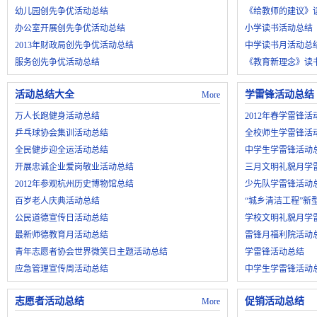
幼儿园创先争优活动总结
《给教师的建议》
办公室开展创先争优活动总结
小学读书活动总结
2013年财政局创先争优活动总结
中学读书月活动总
服务创先争优活动总结
《教育新理念》读
活动总结大全
学雷锋活动总结
More
万人长跑健身活动总结
2012年春学雷锋活
乒乓球协会集训活动总结
全校师生学雷锋活
全民健步迎全运活动总结
中学生学雷锋活动
开展忠诚企业爱岗敬业活动总结
三月文明礼貌月学
2012年参观杭州历史博物馆总结
少先队学雷锋活动
百岁老人庆典活动总结
“城乡清洁工程”新
公民道德宣传日活动总结
学校文明礼貌月学
最新师德教育月活动总结
雷锋月福利院活动
青年志愿者协会世界微笑日主题活动总结
学雷锋活动总结
应急管理宣传周活动总结
中学生学雷锋活动
志愿者活动总结
促销活动总结
More