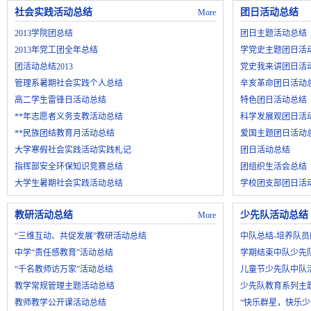
社会实践活动总结
团日活动总结
More
2013学院团总结
团日主题活动总结
2013年党工团全年总结
学党史主题团日活
团活动总结2013
党史我来讲团日活
管理系暑期社会实践个人总结
辛亥革命团日活动
高二学生雷锋日活动总结
特色团日活动总结
**年志愿者义务支教活动总结
科学发展观团日活
**民族团结教育月活动总结
爱国主题团日活动
大学寒假社会实践活动实践札记
团日活动总结
指挥部安全环保知识竞赛总结
团组织生活会总结
大学生暑期社会实践活动总结
学校团支部团日活
教研活动总结
少先队活动总结
More
“三维互动、共促发展”教研活动总结
中队总结-培养队
中学“责任感教育”活动总结
学期结束中队少先
“千名教师访万家”活动总结
儿童节少先队中队
教学常规管理主题活动总结
少先队教育系列主
教师教学公开课活动总结
“快乐群星，快乐少