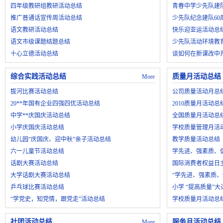
四年级教研组教研活动总结
青春中学少先队建
推广普通话宣传周活动总结
少先队纪念建队6
语文教研活动总结
快乐迎亚运活动总
语文市级课题结题总结
少先队活动环境教
十心立德活动总结
谈如何在新课改中
综合实践活动总结
质量月活动总结
More
拔河比赛活动总结
公司质量活动月总
20**年国有企业四强四优活动总结
2010质量月活动总
中学**庆国庆活动总结
全国质量月活动总
小学庆国庆活动总结
学校质量管理月活
幼儿园“庆国庆、迎中秋”亲子活动总结
教学质量活动总结
六一儿童节活动总结
学先进、强素质、
话剧大赛活动总结
国际消费者权益日
大学话剧大赛活动总结
“学先进、强素质、
乒乓球比赛活动总结
小学 “提高质量”
“学党史，知党情，跟党走”活动总结
学校质量月活动总
社团活动总结
服务月活动总结
More