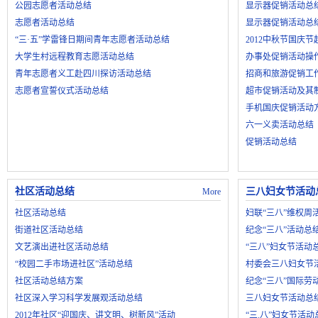
公园志愿者活动总结
显示器促销活动总
志愿者活动总结
显示器促销活动总
“三·五”学雷锋日期间青年志愿者活动总结
2012中秋节国庆
大学生村远程教育志愿活动总结
办事处促销活动操
青年志愿者义工赴四川探访活动总结
招商和旅游促销工
志愿者宣誓仪式活动总结
超市促销活动及其
手机国庆促销活动
六一义卖活动总结
促销活动总结
社区活动总结
三八妇女节活动
More
社区活动总结
妇联“三八”维权周
街道社区活动总结
纪念“三八”活动总
文艺演出进社区活动总结
“三八”妇女节活动
“校园二手市场进社区”活动总结
村委会三八妇女节
社区活动总结方案
纪念“三八”国际劳
社区深入学习科学发展观活动总结
三八妇女节活动总
2012年社区“迎国庆、讲文明、树新风”活动
“三.八”妇女节活动