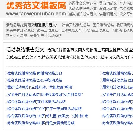
心得体会文章范文
导游词范文
个人简
活动总结报告范文
演讲稿范文
书信格
通告通知报告范文
讲话稿范文
公文写
活动总结报告范文
频道相关范文：
社会实践活动总结
团日活动总结
教研活动
创先争优活动总结
读书活动总结
活动总结大全
学雷锋活动总结
志愿者活动总
党日活动总结
安全生产月活动总结
活动总结报告范文
- 活动总结报告范文网为您提供上万网友推荐的最佳
总结报告范文怎么写,精选优秀的活动总结报告范文开头,结尾为您范文写作
[
]
[
]
社会实践活动总结
团活动总结2013
社会实践活动总结
[
]
[
]
社会实践活动总结
2013学院团总结
服务月活动总结
国
[
]
[
]
教研活动总结
“三维互动、共促发展”教研
服务月活动总结
弘
[
]
[
安全生产月活动总结
创建和谐校园“安全教育周”
安全生产月活动总
[
]
[
]
综合实践活动总结
拔河比赛活动总结
综合实践活动总结
[
]
[
综合实践活动总结700字
中学**庆国庆活动总结
综合实践活动总结9
[
]
[
综合实践活动总结700字
幼儿园“庆国庆、迎中秋”亲
综合实践活动总结5
[
]
[
综合实践活动总结900字
话剧大赛活动总结
综合实践活动总结6