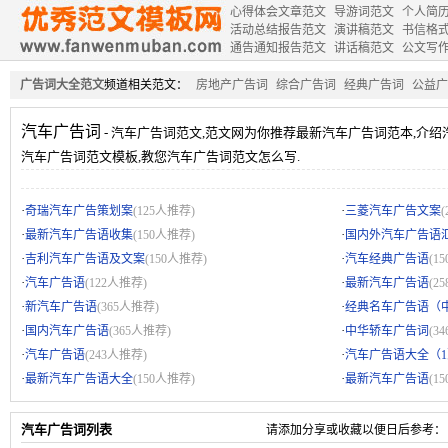
心得体会文章范文
导游词范文
个人简
活动总结报告范文
演讲稿范文
书信格
通告通知报告范文
讲话稿范文
公文写
广告词大全范文
频道相关范文：
房地产广告词
综合广告词
经典广告词
公益广
汽车广告词
- 汽车广告词范文,范文网为你推荐最新汽车广告词范本,介绍
汽车广告词范文模板,教您汽车广告词范文怎么写.
·
·
奇瑞汽车广告策划案
(125人推荐)
三菱汽车广告文案
·
·
最新汽车广告语收集
(150人推荐)
国内外汽车广告语
·
·
吉利汽车广告语及文案
(150人推荐)
汽车经典广告语
(1
·
·
汽车广告语
(122人推荐)
最新汽车广告语
(2
·
·
新汽车广告语
(365人推荐)
经典名车广告语（
·
·
国内汽车广告语
(365人推荐)
中华轿车广告词
(3
·
·
汽车广告语
(243人推荐)
汽车广告语大全（1
·
·
最新汽车广告语大全
(150人推荐)
最新汽车广告语
(1
汽车广告词列表
请添加分享或收藏以便日后参考：