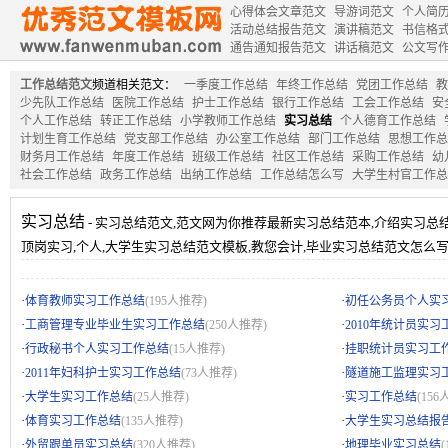
心得体会文章范文
导游词范文
个人简
活动总结报告范文
演讲稿范文
书信格
通告通知报告范文
讲话稿范文
公文写
工作总结范文
频道相关范文：
一季度工作总结
年终工作总结
党团工作总结
教
少先队工作总结
医院工作总结
护士工作总结
银行工作总结
工会工作总结
安
个人工作总结
转正工作总结
小学教师工作总结
实习总结
个人德育工作总结
计划生育工作总结
党支部工作总结
办公室工作总结
部门工作总结
思想工作总
财务月工作总结
年度工作总结
班级工作总结
社区工作总结
采购工作总结
幼
社会工作总结
政务工作总结
出纳工作总结
工作总结怎么写
大学生村官工作总
实习总结
- 实习总结范文,范文网为你推荐最新实习总结范本,介绍实习总
顶岗实习,个人,大学生实习总结范文模板,教您会计,毕业实习总结范文怎么写
·
·
体育教师实习工作总结
(195人推荐)
初任公务员个人实
·
·
工商管理专业毕业生实习工作总结
(250人推荐)
2010年统计员实习
·
·
行政秘书个人实习工作总结
(15人推荐)
挂职统计员实习工
·
·
2011年妇科护士实习工作总结
(73人推荐)
隧道施工监理实习
·
·
大学生实习工作总结
(25人推荐)
实习工作总结
(156
·
·
体育实习工作总结
(135人推荐)
大学生实习总结报
·
·
外贸跟单员实习总结
(320人推荐)
地理毕业实习总结