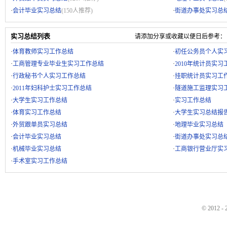
·
·
会计毕业实习总结
(150人推荐)
街道办事处实习总
实习总结列表
请添加分享或收藏以便日后参考：
·
体育教师实习工作总结
·
初任公务员个人实
·
工商管理专业毕业生实习工作总结
·
2010年统计员实习
·
行政秘书个人实习工作总结
·
挂职统计员实习工
·
2011年妇科护士实习工作总结
·
隧道施工监理实习
·
大学生实习工作总结
·
实习工作总结
·
体育实习工作总结
·
大学生实习总结报
·
外贸跟单员实习总结
·
地理毕业实习总结
·
会计毕业实习总结
·
街道办事处实习总
·
机械毕业实习总结
·
工商银行营业厅实
·
手术室实习工作总结
© 2012