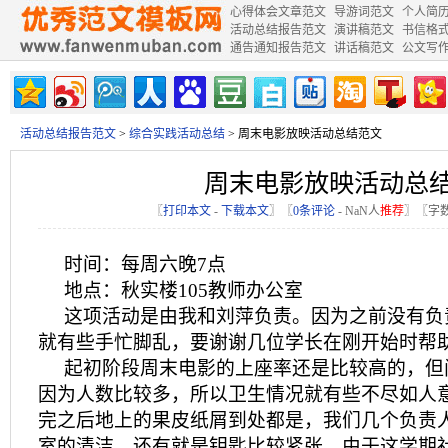
心得体会文章范文
导游词范文
个人简
活动总结报告范文
演讲稿范文
书信格
通告通知报告范文
讲话稿范文
公文写
活动总结报告范文
>
综合实践活动总结
> 周末电影放映活动总结范文
周末电影放映活动总
〖
打印本文
-
下载本文
〗〖
0条评论
-
NaN
人
推荐
〗〖字数
时间：每周六晚7点
地点：秋实楼105教师办公室
这项活动是由我和刘萍负责。因为之前没有负
就有些手忙脚乱，要谢谢几位学长在刚开始时帮
起初阶段周末电影的上座率还是比较高的，但
因为人数比较多，所以卫生情况就有些不尽如人
完之后地上的果皮纸屑到处都是，我们几个负责
室的清洁。还有就是钥匙比较紧张，由于这学期