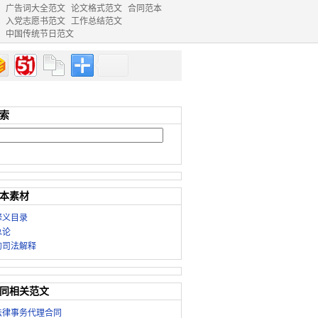
广告词大全范文
论文格式范文
合同范本
入党志愿书范文
工作总结范文
中国传统节日范文
索
本素材
释义目录
总论
的司法解释
同相关范文
法律事务代理合同