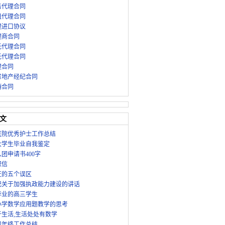
售代理合同
租代理合同
理进口协议
理商合同
托代理合同
托代理合同
理合同
房地产经纪合同
销合同
文
年医院优秀护士工作总结
年大学生毕业自我鉴定
团申请书400字
职信
证的五个误区
记关于加强执政能力建设的讲话
毕业的高三学生
小学数学应用题教学的思考
于生活,生活处处有数学
司年终工作总结