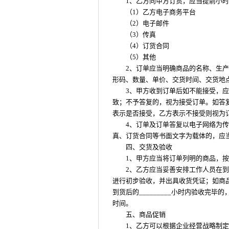
1、乙方向甲方订货，应当提前小
（1）乙方电子商务平台
（2）电子邮件
（3）传真
（4）订货合同
（5）其他
2、订单应当明确商品的名称、生
形码、数量、单价、交货时间、交货地
3、甲方收到订单后如不能接受，应当
致；不予答复的，视为接受订单。如答复中
表示是否接受，乙方表示不接受则视为
4、订单及订单答复以电子网络为
真、订货合同等书面文字为载体的，应
四、交货及验收
1、甲方应当将订单列明的商品，
2、乙方应当妥善安排工作人员在
进行初步验收，并出具收货凭证；如商
到货后的_________小时内验收完
时间。
五、商品促销
1、乙方可以根据企业经营战略制