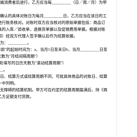
消费者后进行，乙方应当每_________（日／周／月）为甲
认的具体对账日为每月_________日，乙方应当在该日的工
进行账务核对。对账时双方应当核对的原始单据包括：商品订
具的入库／验收单、退换货单据以及促销费用单据。根据对账
四）经双方代理人签字确认后作为结算依据。
_________。
"月龄"的起始时间为：a、当月1日至末日b、当月_________日至
历天数为"月结间隔周期"）
空白处填写的日历天数为"滚动结算周期"）
__。
账日、结算方式或结算周期不同，可就具体商品的对账日、结算
一中列明。
、无障碍的结算机制。甲方可在约定的结算周期届满后，持《商
乙方足额支付货款。