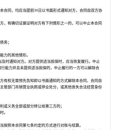
本合同，均应当提前30日以书面形式通知对方，合同自双方协
一方，有确切证据证明对方有下列情形之一的，可以中止本合同
避债务；
务能力的其他情形。
当及时通知对方。对方提供适当担保时，应当恢复履行。中止
恢复履行能力并且未提供适当担保的，中止履行的一方可以解除合
一方有权无需预先告知即以书面通知的方式解除本合同，合同自
政主管部门吊销营业执照或停业处分，或其他丧失合法经营身份
权利或义务全部或部分转让给第三方的；
消时。
应当按照本合同第七条约定的方式进行对账与结算。