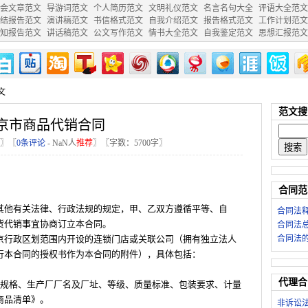
会文章范文
导游词范文
个人简历范文
文明礼仪范文
名言名句大全
评语大全范文
结报告范文
演讲稿范文
书信格式范文
自我介绍范文
报告格式范文
工作计划范文
知报告范文
讲话稿范文
公文写作范文
情书大全范文
自我鉴定范文
思想汇报范文
文
范文搜
京市商品代销合同
〗〖
0条评论
-
NaN
人
推荐
〗〖字数：5700字〗
合同范
其他有关法律、行政法规的规定，甲、乙双方遵循平等、自
合同法
货代销事宜协商订立本合同。
合同法
京行政区划范围内开设的连锁门店或关联公司（拥有独立法人
合同法
行本合同的授权书作为本合同的附件），具体包括：
代理合
、规格、生产厂厂名及厂址、等级、质量标准、包装要求、计量
商品清单》。
非诉讼