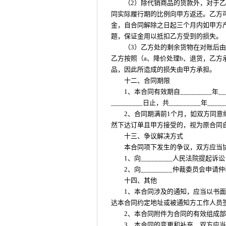
（2）除代销商品的货款外，对于
同实际履行期的比例向甲方返还。乙方
金，自合同解除之日起三个月内如甲方
题，保证金用以抵扣乙方受到的损失。
（3）乙方处的剩余货物在对账后由
乙方按照（a、降价处理b、退货，乙方承担
品，因此所造成的损失由甲方承担。
十二、合同期限
1、本合同有效期自_________年____
_________日止，共_________年____
2、合同期满前1个月，如双方同
然下达订单且甲方接受的，视为原合同
十三、争议解决方式
本合同项下发生的争议，双方应当协商
1、向_________人民法院提起诉
2、向_________仲裁委员会申请
十四、其他
1、本合同涉及的通知，应当以书
达本合同约定地址或被通知方工作人员
2、本合同附件为合同的有效组成
3、本合同的变更和补充，双方应