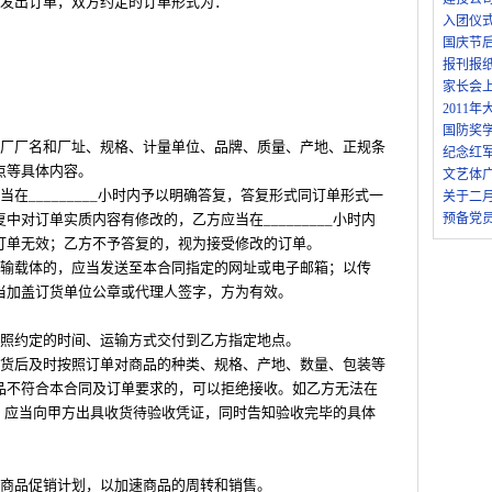
时发出订单，双方约定的订单形式为：
入团仪
国庆节
报刊报
家长会
2011
国防奖
产厂厂名和厂址、规格、计量单位、品牌、质量、产地、正规条
纪念红
点等具体内容。
文艺体
在_________小时内予以明确答复，答复形式同订单形式一
关于二
对订单实质内容有修改的，乙方应当在_________小时内
预备党
订单无效；乙方不予答复的，视为接受修改的订单。
传输载体的，应当发送至本合同指定的网址或电子邮箱；以传
当加盖订货单位公章或代理人签字，方为有效。
按照约定的时间、运输方式交付到乙方指定地点。
到货后及时按照订单对商品的种类、规格、产地、数量、包装等
品不符合本合同及订单要求的，可以拒绝接收。如乙方无法在
毕的，应当向甲方出具收货待验收凭证，同时告知验收完毕的具体
定商品促销计划，以加速商品的周转和销售。