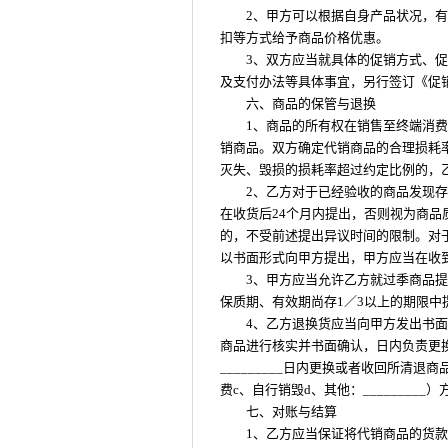
2、甲方可以根据自身产品状况，
扣等方式给予商品价格优惠。
3、双方应当就具体的促销方式、
及支付办法等具体事宜，另行签订《促
六、商品的保管与退换
1、商品的所有权在销售至终端消
销商品。双方确定代销商品的合理损耗率为
灭失、毁损的损耗率超过约定比例的，
2、乙方对于已经验收的商品发现
在收货后24个月内提出，否则视为商
的，不受前述提出异议时间的限制。对
以书面形式向甲方提出，甲方应当在收
3、甲方应当允许乙方就过季商品
保质期、有效期尚存1／3以上的期限中
4、乙方退换货应当向甲方发出书面退
商品进行核实并书面确认，日内负责更
_________日内更换或者收回所清
费c、自行销毁d、其他：_______
七、对账与结算
1、乙方应当保证将代销商品的货