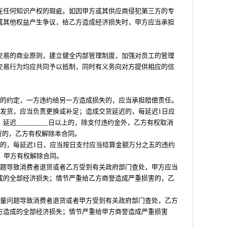
在任何知识产权的瑕疵。如因甲方或其供应商侵犯第三方的专
或其他权益产生争议，给乙方造成经济损失时，甲方应当承担
交易的商业原则，建立健全内部管理制度，加强对员工的管理
交易行为均应共同予以抵制，同时有义务向对方提供相应的信
同的约定，一方违约给另一方造成损失的，应当承担赔偿责任。
容发货，应当负责更换或补足；造成交货延迟的，每延迟1日应
迟_________日以上的，除支付违约金外，乙方有权取消
延交货的，乙方有权解除本合同。
算的，每延迟1日，应当按日支付应当结算金额万分之五的违约
，甲方有权解除合同。
问题导致消费者退货或者乙方受到有关政府部门查处，甲方应当
成的全部经济损失；情节严重给乙方商誉造成严重损害的，乙
质量问题导致消费者退货或者甲方受到有关政府部门查处，乙方
方造成的全部经济损失；情节严重给甲方商誉造成严重损害