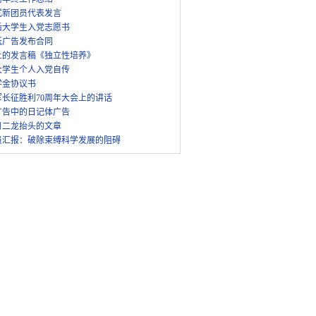
式新团员代表发言
后大学生入党志愿书
纸广告发布合同
上的发言稿《独立性培养》
年大学生个人入党自传
学金协议书
军长征胜利70周年大会上的讲话
广告中的日记体广告
月二龙抬头的文章
员汇报：破除束缚科学发展的阻碍