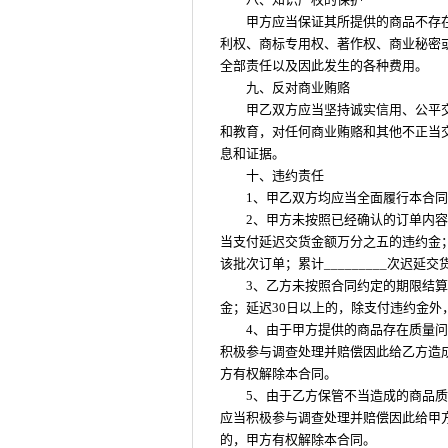
甲方应当保证其所提供的商品不存
利权、商标专用权、著作权、商业秘密
全部责任以及因此发生的各种费用。
九、反对商业贿赂
甲乙双方应当坚持诚实信用、公平
和教育，对任何商业贿赂和其他不正当
息和证据。
十、违约责任
1、甲乙双方均应当全面履行本合
2、甲方未按照已经确认的订单内
当支付延迟交货金额万分之五的违约金；延
该批次订单；累计_________次迟
3、乙方未按照合同约定的期限结
金；延迟30日以上的，除支付违约金外
4、由于甲方提供的商品存在质量
积极参与调查处理并赔偿因此给乙方造
方有权解除本合同。
5、由于乙方保管不当造成的商品
应当积极参与调查处理并赔偿因此给甲
的，甲方有权解除本合同。