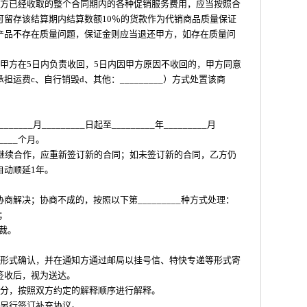
乙方已经收取的整个合同期内的各种促销服务费用，应当按照合
可留存该结算期内结算数额10％的货款作为代销商品质量保证
产品不存在质量问题，保证金则应当退还甲方，如存在质量问
甲方在5日内负责收回，5日内因甲方原因不收回的，甲方同意
运费c、自行销毁d、其他：_________）方式处置该商
_____月_________日起至_________年_________月
_____个月。
意继续合作，应重新签订新的合同；如未签订新的合同，乙方仍
自动顺延1年。
解决；协商不成的，按照以下第_________种方式处理：
讼；
仲裁。
面形式确认，并在通知方通过邮局以挂号信、特快专递等形式寄
签收后，视为送达。
部分，按照双方约定的解释顺序进行解释。
当另行签订补充协议。