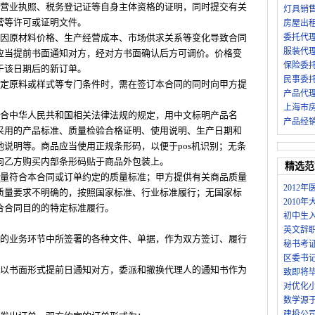
供营业执照、税务登记证等自身主体资格的证明，同时提交有关
灯具销
营等许可或证明文件。
房屋出
如因原材料价格、生产经营成本、市场供求关系等变化导致合同
委托代
服装代
应当提前书面通知对方，经对方书面确认后方可调价。价格变
保险委
于该日期后的新订单。
民事委
指定原料或样式等专门条件时，需在签订本合同的同时向甲方提
产品代
上海市
符合中华人民共和国相关法律法规的规定，用中文标明产品名
产品经
采用的产品标准、质量检验合格证明、使用说明、生产日期和
说明等。商品应当使用正规条形码，以便于pos机识别；无条
向乙方购买内部条形码贴于商品外包装上。
精选范
质量符合本合同或订单约定的质量标准；甲方提供有关商品质量
2012
质量要求不明确的，按照国家标准、行业标准履行；无国家标
2010
合合同目的的特定标准履行。
初中生入
英文辞
权的业务环节中所签署的各种文件、单据，作为双方签订、履行
秘书考
区委书
当以书面形式提前日通知对方，委派和撤换代理人的通知书作为
致即将
对优化
数学源
建投公