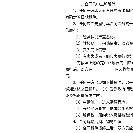
十一、合同的中止和解除
1、任何一方非因对方违约提出解除
商确定的日期解除。
2、任何应当先履行本合同义务的
的履行：
（1）经营状况严重恶化；
（2）转移财产、抽逃资金，以逃
（3）丧失商业信誉；
（4）有丧失或者可能丧失履行债
一方依照上述约定中止履行的，应
履行后，对方在_________日内未
同。
3、任何一方出现如下情形时，另
通知送达之日解除。（2）受到政府行
或资格的情况发生时；
（3）申请破产、进入清算程序；
（4）未经他方同意，把本合同的
（5）增值税一般纳税人资格被取
4、合同解除后财、物的处理：
（1）合同解除或终止后，双方仍