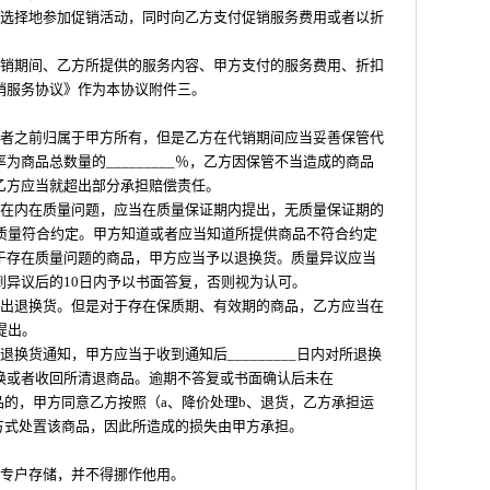
有选择地参加促销活动，同时向乙方支付促销服务费用或者以折
促销期间、乙方所提供的服务内容、甲方支付的服务费用、折扣
销服务协议》作为本协议附件三。
费者之前归属于甲方所有，但是乙方在代销期间应当妥善保管代
商品总数量的_________％，乙方因保管不当造成的商品
乙方应当就超出部分承担赔偿责任。
存在内在质量问题，应当在质量保证期内提出，无质量保证期的
品质量符合约定。甲方知道或者应当知道所提供商品不符合约定
于存在质量问题的商品，甲方应当予以退换货。质量异议应当
到异议后的10日内予以书面答复，否则视为认可。
提出退换货。但是对于存在保质期、有效期的商品，乙方应当在
提出。
换货通知，甲方应当于收到通知后_________日内对所退换
换或者收回所清退商品。逾期不答复或书面确认后未在
退商品的，甲方同意乙方按照（a、降价处理b、退货，乙方承担运
__）方式处置该商品，因此所造成的损失由甲方承担。
款专户存储，并不得挪作他用。