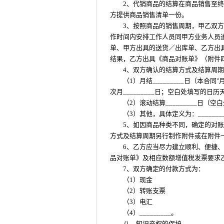
2、代销商品的结算在商品销售至终端
方提供商品销售清单一份。
3、按照商品的销售周期，甲乙双方确
作时间内安排工作人员同甲方业务人员
单、甲方出具的送货／出库单、乙方出
结果，乙方出具《商品对账单》（附件
4、双方确认的结算方式及结算周期为：
（1）月结_________日（本合同
次月_________日；空白处填写的日
（2）滚动结算_________日（
（3）其他，具体定义为：_______
5、如因商品种类不同，确定的对
方式及结算周期另行制作附件或在附件
6、乙方应当尽力建立顺利、便捷
品对账单》及相应数额增值税发票要求
7、双方确定的付款方式为：
（1）现金
（2）转账支票
（3）电汇
（4）_________。
八、知识产权的保护