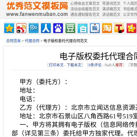
心得体会文章范文
导游词范文
个人简
活动总结报告范文
演讲稿范文
书信格
通告通知报告范文
讲话稿范文
公文写
合同范本
>
代理合同
> 电子版权委托代理合同范文
电子版权委托代理合
〖
打印本文
-
下载本文
〗〖
0条评论
-
NaN
人
推荐
〗〖字数
甲方（委托方）：
地址：
电话：
乙方（代理方）：北京市立闻达信息资源
地址：北京市石景山区八角西路61号519
一、甲方将其拥有电子版权（信息网络传
部（详见第三条）委托给甲方独家代理。代