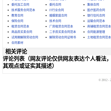
委托加工合同
委托合同
集体合同
技术服务合同范本
IT行业合同
医疗医药合同
教育合同
婚姻家庭合同
银行信托合同
保险合同
技术合同
运输合同范本
租赁合同范本
厂房租赁合同范本
商铺租赁合同范本
商品房买卖合同
二手房买卖合同范本
合同能源管理
试用期解除劳动合同
解除劳动合同证明书
土地租赁合同范本
合同素材
相关评论
评论列表（网友评论仅供网友表达个人看法
其观点或证实其描述）
© 2012