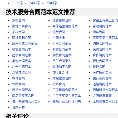
1100字
2400字
2500字
技术服务合同范本范文推荐
承揽合同
融资租赁合同
建设工程施工合同
房地产商合同
合作经营合同范本
劳动合同范本
招标合同
证券合同
赠与合同
商标专利合同
合同大全
房屋买卖合同范本
房屋租赁合同范本
租房合同范本
购销合同样本
销售合同范本
购房合同范本
采购合同范本
建筑合同范本
供货合同范本
合作合同范本
承包合同范本
用工合同范本
转让合同范本
广告合同范本
委托加工合同
委托合同
连锁加盟合同
IT行业合同
医疗医药合同
教育合同
婚姻家庭合同
银行信托合同
保险合同
技术合同
运输合同范本
租赁合同范本
厂房租赁合同范本
商铺租赁合同范本
商品房买卖合同
二手房买卖合同范本
合同能源管理
试用期解除劳动合同
解除劳动合同证明书
土地租赁合同范本
合同素材
相关评论