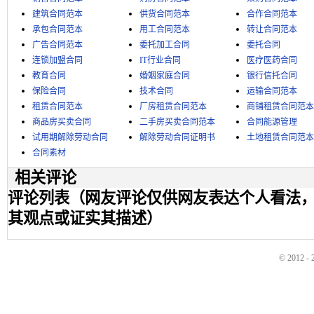
建筑合同范本
供货合同范本
合作合同范本
承包合同范本
用工合同范本
转让合同范本
广告合同范本
委托加工合同
委托合同
连锁加盟合同
IT行业合同
医疗医药合同
教育合同
婚姻家庭合同
银行信托合同
保险合同
技术合同
运输合同范本
租赁合同范本
厂房租赁合同范本
商铺租赁合同范本
商品房买卖合同
二手房买卖合同范本
合同能源管理
试用期解除劳动合同
解除劳动合同证明书
土地租赁合同范本
合同素材
相关评论
评论列表（网友评论仅供网友表达个人看法
其观点或证实其描述）
© 2012