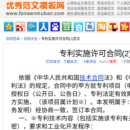
心得体会文章范文
导游词范文
个人简
活动总结报告范文
演讲稿范文
书信格
通告通知报告范文
讲话稿范文
公文写
合同范本
>
合同大全
> 专利实施许可合同(2)范文
专利实施许可合同(2
〖
打印本文
-
下载本文
〗〖
0条评论
-
NaN
人
推荐
〗〖字数
依据《中华人民共和国
技术合同
法》和《
利法》的规定，合同中的甲方就专利项目（
授权日〈公开日、公告日〉、专利法定有效
方实施、（该项目属计划※）。本发明属于
务发明）经协商一致，签订本合同。
一、※专利技术内容（包括实施该专利有
密），要求和工业化开发程序：