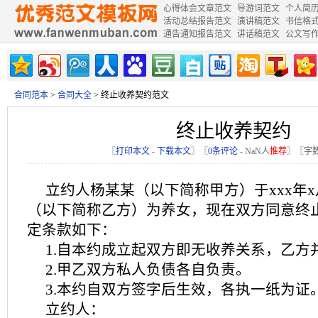
心得体会文章范文
导游词范文
个人简
活动总结报告范文
演讲稿范文
书信格
通告通知报告范文
讲话稿范文
公文写
合同范本
>
合同大全
> 终止收养契约范文
终止收养契约
〖
打印本文
-
下载本文
〗〖
0条评论
-
NaN
人
推荐
〗〖字数
立约人杨某某（以下简称甲方）于xxx年
（以下简称乙方）为养女，现在双方同意终
定条款如下：
1.自本约成立起双方即无收养关系，乙方
2.甲乙双方私人负债各自负责。
3.本约自双方签字后生效，各执一纸为证
立约人：