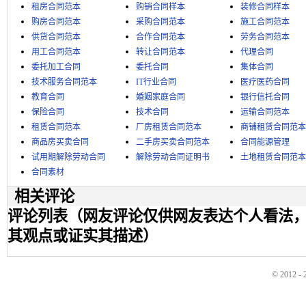
租房合同范本
购销合同样本
装修合同样本
购房合同范本
采购合同范本
施工合同范本
供货合同范本
合作合同范本
劳务合同范本
用工合同范本
转让合同范本
代理合同
委托加工合同
委托合同
集体合同
技术服务合同范本
IT行业合同
医疗医药合同
教育合同
婚姻家庭合同
银行信托合同
保险合同
技术合同
运输合同范本
租赁合同范本
厂房租赁合同范本
商铺租赁合同范本
商品房买卖合同
二手房买卖合同范本
合同能源管理
试用期解除劳动合同
解除劳动合同证明书
土地租赁合同范本
合同素材
相关评论
评论列表（网友评论仅供网友表达个人看法
其观点或证实其描述）
© 2012