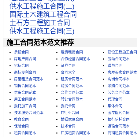
供水工程施工合同(二)
国际土木建筑工程合同
土石方工程施工合同
供水工程施工合同(三)
施工合同范本范文推荐
承揽合同
融资租赁合同
建设工程施工合同
房地产商合同
合作经营合同范本
劳动合同范本
招标合同
证券合同
赠与合同
商标专利合同
合同大全
房屋买卖合同范本
房屋租赁合同范本
租房合同范本
购销合同样本
销售合同范本
购房合同范本
采购合同范本
供货合同范本
合作合同范本
劳务合同范本
用工合同范本
转让合同范本
代理合同
委托加工合同
委托合同
集体合同
技术服务合同范本
IT行业合同
医疗医药合同
教育合同
婚姻家庭合同
银行信托合同
保险合同
技术合同
运输合同范本
租赁合同范本
厂房租赁合同范本
商铺租赁合同范本