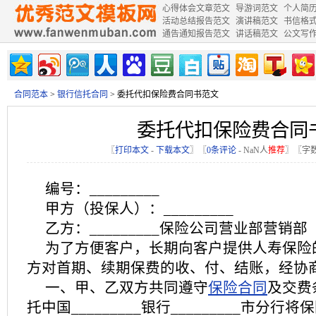
心得体会文章范文
导游词范文
个人简
活动总结报告范文
演讲稿范文
书信格
通告通知报告范文
讲话稿范文
公文写
合同范本
>
银行信托合同
> 委托代扣保险费合同书范文
委托代扣保险费合同
〖
打印本文
-
下载本文
〗〖
0条评论
-
NaN
人
推荐
〗〖字数
编号：_________
甲方（投保人）：_________
乙方：_________保险公司营业部营销部
为了方便客户，长期向客户提供人寿保险
方对首期、续期保费的收、付、结账，经协
一、甲、乙双方共同遵守
保险合同
及交费
托中国_________银行_________市分