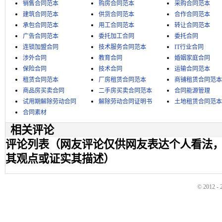
销售合同范本
购房合同范本
采购合同范本
建筑合同范本
供货合同范本
合作合同范本
承包合同范本
用工合同范本
转让合同范本
广告合同范本
委托加工合同
委托合同
连锁加盟合同
技术服务合同范本
IT行业合同
涉外合同
教育合同
婚姻家庭合同
保险合同
技术合同
运输合同范本
租赁合同范本
厂房租赁合同范本
商铺租赁合同范本
商品房买卖合同
二手房买卖合同范本
合同能源管理
试用期解除劳动合同
解除劳动合同证明书
土地租赁合同范本
合同素材
相关评论
评论列表（网友评论仅供网友表达个人看法
其观点或证实其描述）
© 2012