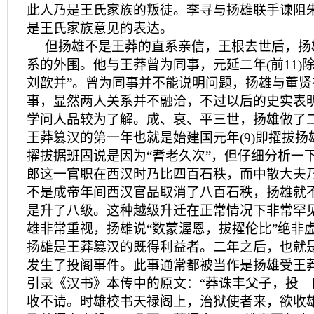
此人乃是王氏家族的叛徒。李寻与扬雄联手谏阻
是王氏家族意见的表达。
但扬雄不是王莽的直系亲信，王根去世后，扬
系的外围。他与王莽曾为同事，元延二年(前11)
刘歆并”。曾为同事并不能说明问题，扬雄与董
事，显然两人关系并不融洽，不过以后的史实表
学问人品较为了解。成、哀、平三世，扬雄做了
王莽篡汉的第一年也就是始建国元年(9)即擢拔
擢拔据班固说是因为“耆老久次”，但仔细分析一
郎这一官职在西汉时乃比四百石秩，而中散大夫
不是成帝年间西汉官品取消了八百石秩，扬雄就
是升了八级。这种越级升迁在正常情况下非常罕
雄非常重视，扬雄说“数蒙渥恩，拔擢伦比”绝非
扬雄是王莽篡汉的既得利益者。二年之后，也就是始
发生了投阁事件。此事通常都被当作是扬雄受王
引录《汉书》本传中的原文：“莽诛丰父子，投
收不请。时雄校书天禄阁上，治狱使者来，欲收