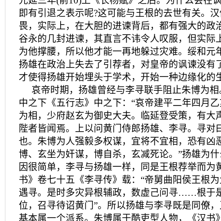
元延三年(前10)上《长杨赋》之后。为什么会在
即有引退之表示呢?这可能与王根的去世有关。汉
畏，实际上，在大胆的进谏背后，都有强大的政
谷永的几封进谏，其直言不讳令人叹服，但实际
为他撑腰，所以他才能一再地躲过灾难。绥和元年
扬雄在政治上失去了引荐者，对皇帝的讽谏没有
才使得扬雄开始埋头于学术，开始一种边缘化的
哀帝时期，扬雄曾经与李寻联手阻止朱博为相
中之下《五行志》中之下：“哀帝建平二年四月
为相，少府赵玄为御史大夫。临延登受策，有大
陛者皆闻焉。上以问黄门侍郎扬雄、李寻。寻对曰
也。朱博为人强毅多权谋，宜将不宜相，恐有凶恶
博、玄坐为奸谋，博自杀，玄减死论。”扬雄为
因很简单，李寻与扬雄一样，同是王根荐举而为
书》卷七十五《李寻传》载：“帝舅曲阳侯王根
遇寻。是时多灾异根辅政，数虚己问寻……根于
位，召寻待诏黄门”。所以扬雄与李寻既是同僚
基本属一个派系。朱博属于酷吏型人物，《汉书