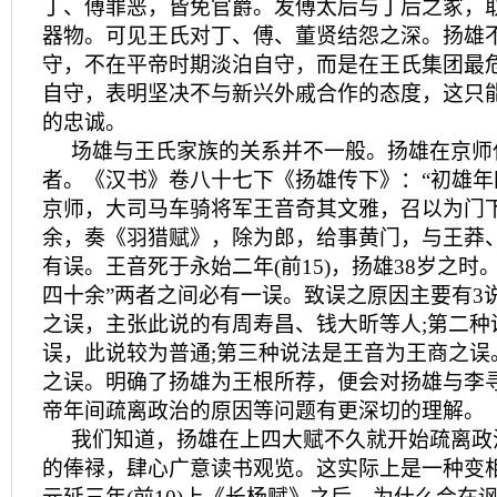
丁、傅罪恶，皆免官爵。发傅太后与丁后之冢，
器物。可见王氏对丁、傅、董贤结怨之深。扬雄
守，不在平帝时期淡泊自守，而是在王氏集团最
自守，表明坚决不与新兴外戚合作的态度，这只
的忠诚。
场雄与王氏家族的关系并不一般。扬雄在京师
者。《汉书》卷八十七下《扬雄传下》：“初雄
京师，大司马车骑将军王音奇其文雅，召以为门
余，奏《羽猎赋》，除为郎，给事黄门，与王莽
有误。王音死于永始二年(前15)，扬雄38岁之时。
四十余”两者之间必有一误。致误之原因主要有3
之误，主张此说的有周寿昌、钱大昕等人;第二种
误，此说较为普通;第三种说法是王音为王商之误
之误。明确了扬雄为王根所荐，便会对扬雄与李
帝年间疏离政治的原因等问题有更深切的理解。
我们知道，扬雄在上四大赋不久就开始疏离政
的俸禄，肆心广意读书观览。这实际上是一种变