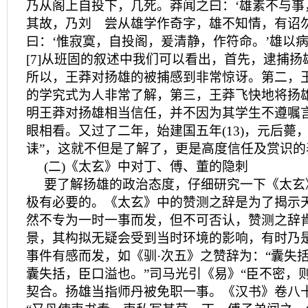
乃从阁上自投下，几死。莽闻之曰：‘雄素不与事
其故，乃刘 尝从雄学作奇字，雄不知情，有诏
曰：‘惟寂寞，自投阁，爰清静，作符命。’雄以
[7]从班固的叙述中我们可以看出，首先，逮捕
所以，王莽对扬雄的被捕感到非常惊讶。第二，
的学究式为人非常了解，第三，王莽飞快地将扬
明王莽对扬雄相当信任，并不因为其学生不遵嘱
眼相看。又过了二年，始建国五年(13)，元后薨
诔”，这就不但是了解了，更是高度信任及赏识的
(二)《太玄》中对丁、傅、董的隐刺
要了解扬雄的政治态度，仔细研究一下《太玄
极有必要的。《太玄》中的赞测之辞是为了揭示
然不专为一时一事而发，但不可否认，赞测之辞
景，其构拟无疑会受到当时环境的影响，有时乃
事件有感而发，如《驯·次五》之赞辞为：“囊失
囊失括，臣口溢也。”司马光引《易》“臣不密，
契合。扬雄当指师丹被免职一事。《汉书》卷八