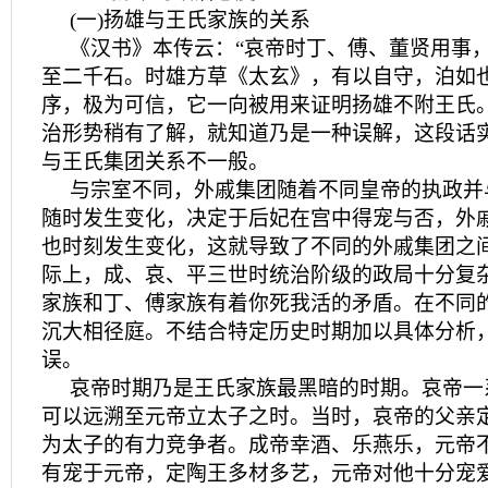
(一)扬雄与王氏家族的关系
《汉书》本传云：“哀帝时丁、傅、董贤用事
至二千石。时雄方草《太玄》，有以自守，泊如
序，极为可信，它一向被用来证明扬雄不附王氏
治形势稍有了解，就知道乃是一种误解，这段话
与王氏集团关系不一般。
与宗室不同，外戚集团随着不同皇帝的执政并
随时发生变化，决定于后妃在宫中得宠与否，外
也时刻发生变化，这就导致了不同的外戚集团之
际上，成、哀、平三世时统治阶级的政局十分复
家族和丁、傅家族有着你死我活的矛盾。在不同
沉大相径庭。不结合特定历史时期加以具体分析
误。
哀帝时期乃是王氏家族最黑暗的时期。哀帝一
可以远溯至元帝立太子之时。当时，哀帝的父亲
为太子的有力竞争者。成帝幸酒、乐燕乐，元帝
有宠于元帝，定陶王多材多艺，元帝对他十分宠