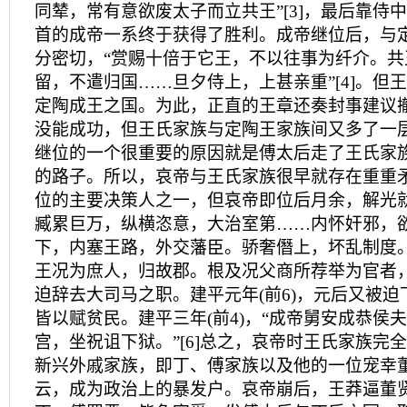
同辇，常有意欲废太子而立共王”[3]，最后靠侍
首的成帝一系终于获得了胜利。成帝继位后，与
分密切，“赏赐十倍于它王，不以往事为纤介。共
留，不遣归国……旦夕侍上，上甚亲重”[4]。但
定陶成王之国。为此，正直的王章还奏封事建议
没能成功，但王氏家族与定陶王家族间又多了一
继位的一个很重要的原因就是傅太后走了王氏家
的路子。所以，哀帝与王氏家族很早就存在重重
位的主要决策人之一，但哀帝即位后月余，解光
臧累巨万，纵横恣意，大治室第……内怀奸邪，
下，内塞王路，外交藩臣。骄奢僭上，坏乱制度
王况为庶人，归故郡。根及况父商所荐举为官者，
迫辞去大司马之职。建平元年(前6)，元后又被
皆以赋贫民。建平三年(前4)，“成帝舅安成恭侯
宫，坐祝诅下狱。”[6]总之，哀帝时王氏家族完
新兴外戚家族，即丁、傅家族以及他的一位宠幸
云，成为政治上的暴发户。哀帝崩后，王莽逼董