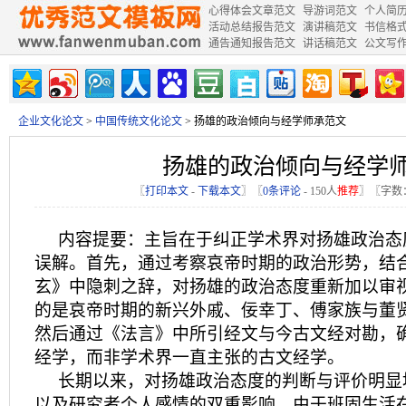
心得体会文章范文
导游词范文
个人简
活动总结报告范文
演讲稿范文
书信格
通告通知报告范文
讲话稿范文
公文写
企业文化论文
>
中国传统文化论文
> 扬雄的政治倾向与经学师承范文
扬雄的政治倾向与经学
〖
打印本文
-
下载本文
〗〖
0条评论
-
150
人
推荐
〗〖字数：
内容提要：主旨在于纠正学术界对扬雄政治态
误解。首先，通过考察哀帝时期的政治形势，结
玄》中隐刺之辞，对扬雄的政治态度重新加以审
的是哀帝时期的新兴外戚、佞幸丁、傅家族与董
然后通过《法言》中所引经文与今古文经对勘，
经学，而非学术界一直主张的古文经学。
长期以来，对扬雄政治态度的判断与评价明显
以及研究者个人感情的双重影响。由于班固生活