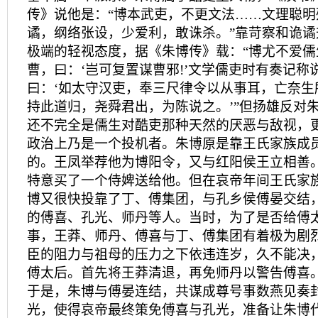
传》说他是：“博本武吏，不更文法……文理聪
谲，纲络张设，少爱利，敢诛杀。”靠苛察和诡
极端的轻视态度，据《朱博传》载：“博尤不爱
曹，曰：‘岂可复置谋曹邪!’文学儒吏时有奏记称
曰：‘如太守汉吏，奉三尺律令以从事耳，亡奈生
持此道归，尧舜君出，为陈说之。’”但扬雄反对
还不完全是儒生对酷吏那种天然的厌恶与敌视，
政治上乃是一个投机者。朱博原是靠王氏家族成
的。王凤举荐他为博阳令，又与红阳侯王立相善
特意买了一个侍婢送给他。但在哀帝年间王氏家
博又很快投靠了丁、傅集团，与孔乡侯傅晏交结
的傅喜、孔光、师丹等人。当时，为了是否给傅
事，王莽、师丹、傅喜与丁、傅集团有着极为剧
臣的阻力与祖母的压力之下依违连岁，久不能决
傅太后。首先将王莽清退，再免师丹以警告傅喜
于是，朱博与傅晏连结，共谋成尊号事数燕见奏
光，使得哀帝最终策免傅喜与孔光，准备让朱博