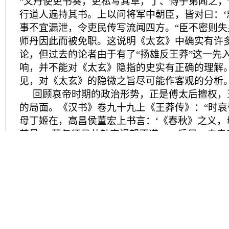
“又丹使吏书奏，吏私写其草，丁、傅子弟闻之
行道人遍持其书。上以问将军中朝臣，皆对曰：‘
事不宜漏泄，令吏民传写流闻四方。“臣不密则失身
师丹因此而被免职。这说明《太玄》中确实有许
论，但过去的论者由于有了“扬雄反王莽”这一先
响，并不能对《太玄》隐指的史实有正确的理解
见，对《太玄》的隐微之旨尽可能作客观的分析
回顾哀帝时期的政治形势，正是傅太后擅权，
的局面。《汉书》卷九十九上《王莽传》：“时
母丁姬在，高昌侯董宏上书言：‘《春秋》之义，
尊号。’莽与师丹共劾宏误朝不道……后日，未央
太后张幄，坐于太皇太后坐旁。莽案行，责内者令
妾，何以得与至尊并!’彻去，更设坐。傅太后闻
重怨恚莽。莽复乞骸骨，哀帝赐莽黄金五百斤，
第……后二岁，傅太后、丁姬皆称尊号。”据同
以养病为名，上书乞骸骨。哀帝在诏书中说：“
之不能奉顺先帝之意。”除此之外，在其他的赞
提及大臣去位，如《割·次五》之辞曰：