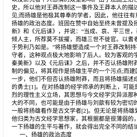
史，所以他对王莽改制这一事件及王莽本人的描
见;而扬雄是他极其尊奉的学者，因此，他往往有
扬雄的政治态度。班固在赞中自始至终未曾提及
新》和《元后诔》，并说：“当成、哀、平三世
倾人主，所荐莫不拔擢，而雄三世不徙官。以耆
于势利乃如是。”将扬雄塑造成一个对王莽改制
守者，这种观点极大地影响了后人。较为客观的
秦美新》以及《元后诔》之后，并不否认扬雄附
制的偏见，将其视作是扬雄生平的一个污点;而建
一步，他们不但否认扬雄附莽，而且将扬雄描述
的勇士[1]。在对扬雄的经学师承的判断上，可
烈的理性主义立场，其思想与今文经学灾异派那
大的不同，也可能是由于扬雄与刘歆有较为密切
一般将扬雄看作是古文学者[2]。但无论是将扬
他归类为古文经学思想家，其根据都是很薄弱的
一下扬雄的生平与著作，就会得出完全不同的结
一、扬雄的政治态度