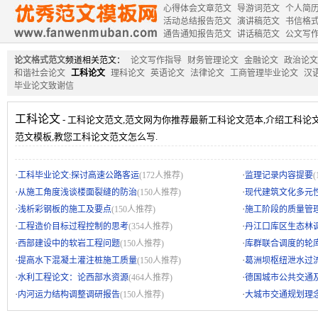
心得体会文章范文
导游词范文
个人简
活动总结报告范文
演讲稿范文
书信格
通告通知报告范文
讲话稿范文
公文写
论文格式范文
频道相关范文：
论文写作指导
财务管理论文
金融论文
政治论文
和谐社会论文
工科论文
理科论文
英语论文
法律论文
工商管理毕业论文
汉
毕业论文致谢信
工科论文
- 工科论文范文,范文网为你推荐最新工科论文范本,介绍工科论
范文模板,教您工科论文范文怎么写.
·
·
工科毕业论文:探讨高速公路客运
(172人推荐)
监理记录内容提要
·
·
从施工角度浅谈楼面裂缝的防治
(150人推荐)
现代建筑文化多元
·
·
浅析彩钢板的施工及要点
(150人推荐)
施工阶段的质量管
·
·
工程造价目标过程控制的思考
(354人推荐)
丹江口库区生态林
·
·
西部建设中的软岩工程问题
(150人推荐)
库群联合调度的轮
·
·
提高水下混凝土灌注桩施工质量
(150人推荐)
葛洲坝枢纽泄水过
·
·
水利工程论文：论西部水资源
(464人推荐)
德国城市公共交通
·
·
内河运力结构调整调研报告
(150人推荐)
大城市交通规划理