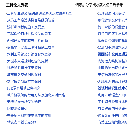
工科论文列表
请添加分享或收藏以便日后参考：
·
工科毕业论文:探讨高速公路客运发展新形势
·
监理记录内容提要
·
从施工角度浅谈楼面裂缝的防治
·
现代建筑文化多元
·
浅析彩钢板的施工及要点
·
施工阶段的质量管
·
工程造价目标过程控制的思考
·
丹江口库区生态林
·
西部建设中的软岩工程问题
·
库群联合调度的轮
·
提高水下混凝土灌注桩施工质量
·
葛洲坝枢纽泄水过
·
水利工程论文：论西部水资源
·
德国城市公共交通
·
大城市交通规划理念的更新
·
内河运力结构调整
·
浅析船舶误发保安警报
·
中国物流市场供求
·
城市道路交通问题探讨
·
电信标准化的发展
·
数字集群发展方向探讨
·
无线接入的蓝牙解
·
IVR语音增值业务研究
·
浅谈射频识别技术
·
单片机破解的常用方法及加密应对策略
·
利用汇编语言实现D
·
无线频谱分析仪的选择
·
工业烟气脱硫技术
·
比较瓷砖研讨
·
有关玻璃的分类研
·
有关纳米材料在电池中的应用
·
谈五金配件在门窗
·
地铁安全线长度分析
·
有关工业烟气脱硫