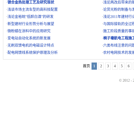
·
镁合金热处理工艺及研究现状
·
浅论两改后带来的
·
浅谈市场主流车型的高科技配置
·
论荧光粉的制备与
·
浅论金裕皖“低醉白酒”的研发
·
浅论2011年建材
·
新型建材行业形势分析与展望
·
与国际接轨的全过
·
微粉蜡在涂料中的应用研究
·
施工阶段质量的事
·
变电站自动化系统的新发展
·
桐子壕航电工程施
·
无刷双馈电机的电磁设计特点
·
六类布线注意的问
·
配电网馈线系统保护原理及分析
·
农村电网技术的发
首页
1
2
3
4
5
6
© 2012