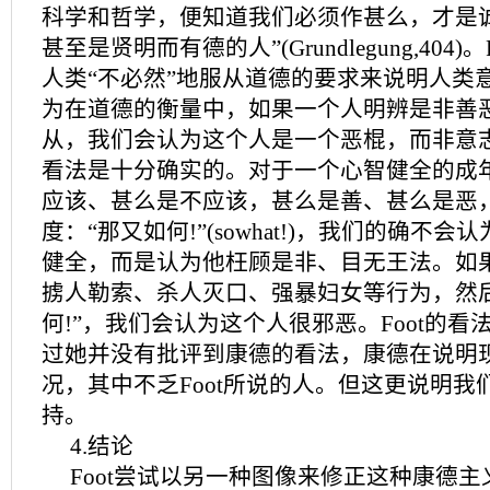
科学和哲学，便知道我们必须作甚么，才是
甚至是贤明而有德的人”(Grundlegung,404
人类“不必然”地服从道德的要求来说明人类
为在道德的衡量中，如果一个人明辨是非善恶
从，我们会认为这个人是一个恶棍，而非意志薄
看法是十分确实的。对于一个心智健全的成
应该、甚么是不应该，甚么是善、甚么是恶
度：“那又如何!”(sowhat!)，我们的确不
健全，而是认为他枉顾是非、目无王法。如
掳人勒索、杀人灭口、强暴妇女等行为，然
何!”，我们会认为这个人很邪恶。Foot的
过她并没有批评到康德的看法，康德在说明
况，其中不乏Foot所说的人。但这更说明我
持。
4.结论
Foot尝试以另一种图像来修正这种康德主义