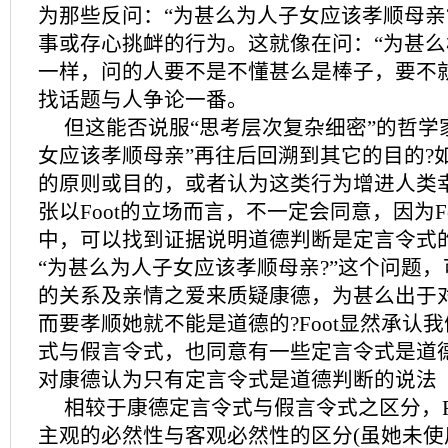
为那些反问：“为甚么为人子女应该孝顺母亲
事或存心挑衅的行为。这就像在问：“为甚么
一样，问的人要不是不懂甚么是棒子，要不
找话题与人争论一番。
但这能否说服“思考层次复杂细密”的哲学
女应该孝顺母亲”再往后回溯到其它的目的?
的原则或目的，或者认为这类行为增进人类
张以Foot的立场而言，不一定会同意，因为F
中，可以找到证据说明道德判断是定言令式
“为甚么为人子女应该孝顺母亲?”这个问题
的关系及亲情之爱来质疑康德，为甚么出于
而要孝顺她就不能是道德的?Foot显然承认
式与假言令式，也同意有一些定言令式是道
对康德认为只有定言令式是道德判断的说法
相较于康德定言令式与假言令式之区分，F
主观的必然性与客观必然性的区分(虽她未使