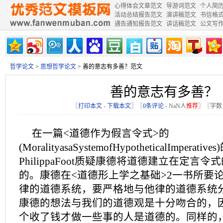
心得体会文章范文
导游词范文
个人简
活动总结报告范文
演讲稿范文
书信格
通告通知报告范文
讲话稿范文
公文写
哲学论文
>
思想哲学论文
> 善的意志有多善？范文
善的意志有多善？
〖
打印本文
-
下载本文
〗〖
0条评论
-
NaN
人
推荐
〗〖字数：
在一篇<道德作为假言令式>的
(MoralityasaSystemofHypotheticalImperat
PhilippaFoot质疑康德将道德建立在定言
的。康德在<道德形上学之基础>2一书所要
律的道德系统，要严格地与他律的道德系统
康德的想法与我们的道德观是十分吻合的，
个收了钱才做一些事的人是道德的。同样的