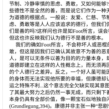
节制、冷静审慎的思虑、勇敢，又如何能够
些德性不是全然的善，而是说它们作为一种
为道德的根据点。一般说：友爱、仁慈、节
虑、勇敢等是人人应该追求的德行，但我们
们是善的吗?这样问也许是如Foot所言，误
但这也许反映我们认为德行不是善的根本。
我们的确如Foot所言，不会称坏人或恶
敢，但这是因我们已确认其故意不为善的恶
人，是可以无条件以善为目的的力量本身，
道德即建立在这样的人性概念上，而无须再
的个人德行之差异。反之，一个好人虽可能
的身体而无法实现他所要的幸福，但康德却
运之特殊不利...这个意志完全欠缺实现其意
了其最大努力之后仍然一事无成，而只剩下善的意
本身仍具有全部价值，像一颗宝石似地独自闪
(Grundlegung,394)。康德并非主张一种