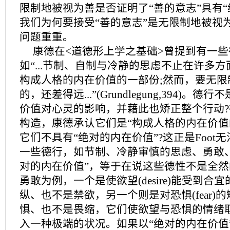
限制地被视为善是否证明了“善的意志”具有“
我们为何要接受“善的意志”是无限制地被视
问题重重。
康德在<道德形上学之基础>曾提到有一些德行(
如“...节制、自制与冷静的思虑不止在许多
构成人格的内在价值的一部份;然而，要无限
的，还差得远...”(Grundlegung,394)。
价值对心灵的影响，并藉此也矫正整个行动
构造，康德承认它们是“构成人格的内在价值
它们不具有“绝对的内在价值”?这正是Foot
一些德行，如节制、冷静审慎的思虑、勇敢
对的内在价值”，等于在说这些德性不是全然
勇敢为例，一个是使欲望(desire)能受到合
纵、也不是禁欲，另一个则是对恐惧(fear)
惧、也不是畏缩，它们使欲望与恐惧的情绪
入一种极端的状况。如果以“绝对的内在价值