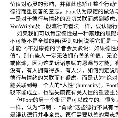
价值对心灵的影响，并藉此也矫正整个行动
德行而重视善的意志。Foot认为康德的做法
一是对于德行与情绪的密切关联而感到疑虑
VonWright及一般流行的看法一样，误认
如果我们可以肯定德性是一种禀赋的恩赐
不可能不是全然的善(否则如何说明它们是一
才能”?)不过康德的学者会反驳说：如果德性
值”，则有些人一定无法拥有善的价值，无
或修炼，因为这是诉诸禀赋的恩赐与才能，
没有，有人拥有得多，有人少，如何判定说
德行与情绪的关联而有疑虑，而是认为“绝对
能关联到每一个人的“人性”(humanity)。F
驳不能成立，也错失康德有关人性的重要主
但Foot的另一个批评是可以成立的。很
一样，认为“节制”、“勇敢”这些德行不具有
是误认德行并非全善。德行需要以善的意志