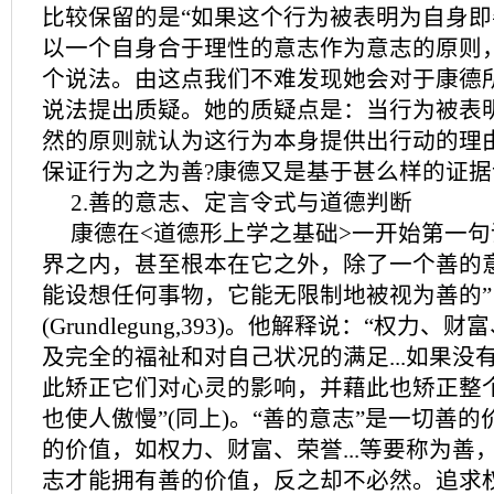
比较保留的是“如果这个行为被表明为自身
以一个自身合于理性的意志作为意志的原则
个说法。由这点我们不难发现她会对于康德所
说法提出质疑。她的质疑点是：当行为被表
然的原则就认为这行为本身提供出行动的理由
保证行为之为善?康德又是基于甚么样的证据
2.善的意志、定言令式与道德判断
康德在<道德形上学之基础>一开始第一句
界之内，甚至根本在它之外，除了一个善的
能设想任何事物，它能无限制地被视为善的”
(Grundlegung,393)。他解释说：“权力
及完全的福祉和对自己状况的满足...如果没
此矫正它们对心灵的影响，并藉此也矫正整个行
也使人傲慢”(同上)。“善的意志”是一切善
的价值，如权力、财富、荣誉...等要称为善
志才能拥有善的价值，反之却不必然。追求