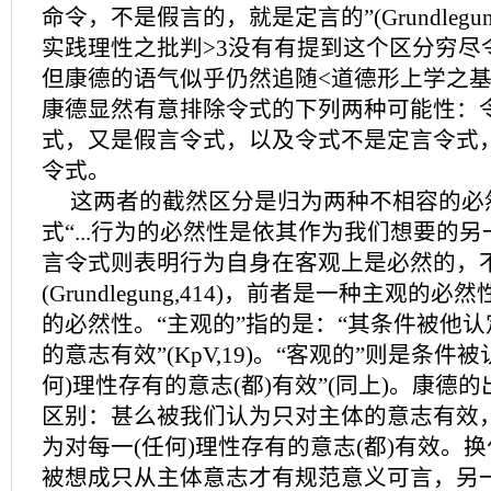
命令，不是假言的，就是定言的”(Grundlegun
实践理性之批判>3没有有提到这个区分穷尽
但康德的语气似乎仍然追随<道德形上学之基
康德显然有意排除令式的下列两种可能性：
式，又是假言令式，以及令式不是定言令式
令式。
这两者的截然区分是归为两种不相容的必
式“...行为的必然性是依其作为我们想要的
言令式则表明行为自身在客观上是必然的，
(Grundlegung,414)，前者是一种主观的
的必然性。“主观的”指的是：“其条件被他
的意志有效”(KpV,19)。“客观的”则是条件
何)理性存有的意志(都)有效”(同上)。康德
区别：甚么被我们认为只对主体的意志有效
为对每一(任何)理性存有的意志(都)有效。
被想成只从主体意志才有规范意义可言，另