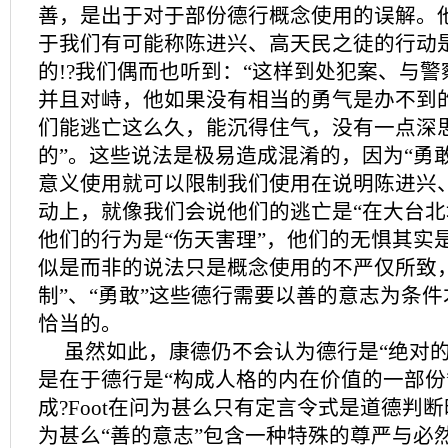
善，是出于对于部份德行概念使用的误解。
于我们有可能称陈进兴、高天民之徒的行动
的!?我们偶而也听到：“这样到处犯案、与
并且对峙，他如果没有相当的勇气是办不到的
们能逃亡这么久，能沉得住气，没有一点深
的”。这些说法是极易造成混淆的，因为“勇敢
意义使用就可以限制我们使用在说明陈进兴
动上，就像我们会说他们的逃亡是“在大台北
他们的行为是“伤天害理”，他们的无惧其实
似是而非的说法只是概念使用的不严仅所致
制”、“勇敢”这些德行需要以善的意志为条
恰当的。
虽然如此，康德仍不会认为德行是“绝对的
是在于德行是“构成人格的内在价值的一部份
成?Foot在问为甚么只有定言令式是道德判
为甚么“善的意志”包含一种特殊的尊严与必然