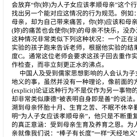
会放弃“你(妳)为人子女应该孝顺母亲”这个
找出另一个能对应这情况的行为规范。例如：
母亲，却为自己带来痛苦，你(妳)应该和母
(妳)的痛苦也会使你(妳)的母亲不快乐，没
这种情况非常类似下列这种状况：一个正在
实验的孩子跑来告诉老师，根据他实验的结果
度C。通常这位老师会要求这孩子回去重作
作检查，而非立刻更正水的沸点。
中国人及受到儒家思想影响的人会认为子
地义的事，虽然并没有一种理论，像前面的
(explicit)论证这种行为不是仅作为另一事
却非常类似康德“被表明自身即是善”的说法
溯到母亲怀胎十月、生育之苦、不眠不休辛
明“为人子女应该孝顺母亲”，他只是不断重复
的真正意涵：受到母亲生育及养育之恩。为
亲就像我们说：“棒子有长度”一样“天经地义