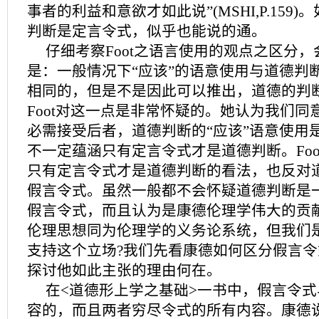
事者的利益和意欲才如此说”(MSHI,P.159
判断是定言令式，似乎也能说的通。
仔细考察Foot之语言使用的观点之区分
是：一般情况下“应该”的语意使用与道德判
相同的，但是不是因此可以推出，道德的判
Foot对这一点是非常怀疑的。她认为我们同
必需接受后者，道德判断的“应该”语意使用
不一定蕴涵只有定言令式才是道德判断。Foo
只有定言令式才是道德判断的看法，也反对
假言令式。虽然一般都不会怀疑道德判断是
假言令式，而且认为是康德伦理学伟大的贡
伦理思想同为伦理学的义务论系统，但我们
支持这个立场?我们先看康德如何区分假言
探讨他如此主张的理由何在。
在<道德形上学之基础>一书中，假言令
容的，而且两者穷尽令式的所有内容。康德