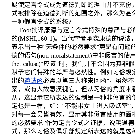
疑使定言令式成为道德判断的理由并不充份
式被排除在道德判断的范围之外，那么为甚
一种假言令式的系统?
Foot批评康德与定言令式特殊的尊严与
的(MSHI,160-1)。当代学者承袭康德的
表示出一种“无条件的必然要求”更是有问题
德的语句(non-moralstatement)中非假言的使用(
theticaluse)“应该”时，我们并不会因为
赋予它们特殊的尊严与必然性。例如习俗规
出的
邀请函
必需以第三人称来回函”，虽然不
案，或有人故意漠视它，但从习俗的角度来
从，这显示它所表达的强制是一种非假言的
定也是一样，如：“不能带女士进入吸烟室”
对每一会员皆有效，显示其非假言使用的面
的必然要求”作为定言令式之证据，说明道
式，那么习俗及俱乐部规定所表达的就是这