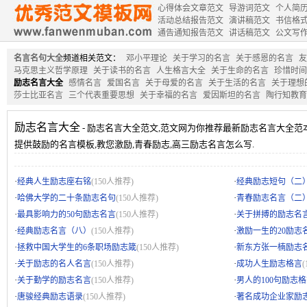
心得体会文章范文
导游词范文
个人简
活动总结报告范文
演讲稿范文
书信格
通告通知报告范文
讲话稿范文
公文写
名言名句大全
频道相关范文：
邓小平理论
关于学习的名言
关于感恩的名言
友
马克思主义哲学原理
关于读书的名言
人生格言大全
关于生命的名言
珍惜时间
励志名言大全
感情名言
爱国名言
关于母爱的名言
关于生活的名言
关于理想
莎士比亚名言
三个代表重要思想
关于幸福的名言
爱因斯坦的名言
陶行知教育
励志名言大全
- 励志名言大全范文,范文网为你推荐最新励志名言大全范
提供鼓励的名言模板,教您激励,青春励志,高三励志名言怎么写.
·
·
经典人生励志座右铭
(150人推荐)
经典励志短句（二
·
·
哈佛大学的二十条励志名句
(150人推荐)
青春励志名言（二
·
·
最具影响力的50句励志名言
(150人推荐)
关于拼搏的励志名
·
·
经典励志名言（八）
(150人推荐)
激励一生的20励志
·
·
拯救中国大学生的6条职场励志箴
(150人推荐)
新东方张一楠励志
·
·
关于励志的名人名言
(150人推荐)
成功人生励志格言
·
·
关于勤学的励志名言
(150人推荐)
男人的100句励志
·
·
唐骏经典励志语录
(150人推荐)
著名成功企业家励