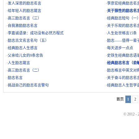
·
发人深思的励志名言
·
李彦宏经典励志名
·
给年轻人的励志箴言
·
关于狼性的励志名
·
高三励志名言（三）
·
经典励志短句（一
·
自我激励励志名言
·
关于乐观的励志名
·
李嘉诚语录：成功没有必然方程式
·
人生处世格言15条
·
励志古文名言名句（五）
·
励志——值得一辈子
·
经典励志人生感言
·
每天进步一点点
·
父亲给儿女的9条忠告
·
史铁生经典励志语
·
人生励志箴言
·
经典励志名言（俞
·
高三励志名言（二）
·
励志格言中英文对
·
励志名言
·
关于奋斗的励志名
·
挑战自己的励志名言警句
·
经典励志人生哲学
首页
1
2
© 2012