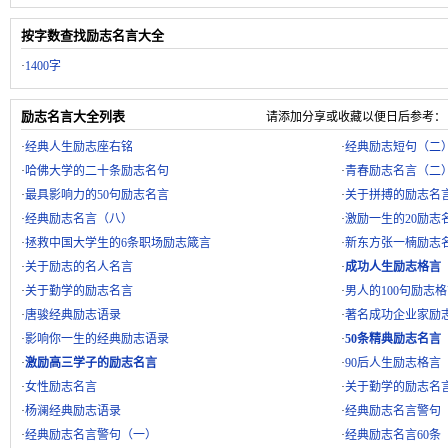
按字数查找励志名言大全
·
1400字
励志名言大全列表
请添加分享或收藏以便日后参考：
·
经典人生励志座右铭
·
经典励志短句（二
·
哈佛大学的二十条励志名句
·
青春励志名言（二
·
最具影响力的50句励志名言
·
关于拼搏的励志名
·
经典励志名言（八）
·
激励一生的20励志
·
拯救中国大学生的6条职场励志箴言
·
新东方张一楠励志
·
关于励志的名人名言
·
成功人生励志格言
·
关于勤学的励志名言
·
男人的100句励志
·
唐骏经典励志语录
·
著名成功企业家励
·
影响你一生的经典励志语录
·
50条精典励志名言
·
激励高三学子的励志名言
·
90后人生励志格言
·
女性励志名言
·
关于勤学的励志名
·
杨澜经典励志语录
·
经典励志名言警句
·
经典励志名言警句（一）
·
经典励志名言60条