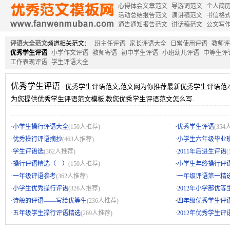
心得体会文章范文
导游词范文
个人简
活动总结报告范文
演讲稿范文
书信格
通告通知报告范文
讲话稿范文
公文写
评语大全范文
频道相关范文：
班主任评语
家长评语大全
日常使用评语
教师评
优秀学生评语
小学作文评语
教师寄语
初中学生评语
小班幼儿评语
中等生评
工作表现评语
学生评语大全
优秀学生评语
- 优秀学生评语范文,范文网为你推荐最新优秀学生评语范
为您提供优秀学生评语范文模板,教您优秀学生评语范文怎么写.
·
·
小学生操行评语大全
(150人推荐)
优秀学生评语
(354
·
·
优秀操行评语摘抄
(463人推荐)
小学生六年级毕业
·
·
学生评语选
(362人推荐)
2011年后进生评语
·
·
操行评语精选（一）
(150人推荐)
小学生年终操行评
·
·
一年级评语参考
(362人推荐)
一年级评语第一精
·
·
小学生优秀操行评语
(326人推荐)
2012年小学部优等
·
·
诗般的评语——写给优等生
(236人推荐)
四年级优秀学生评
·
·
五年级学生操行评语精选
(269人推荐)
2012年优秀学生评