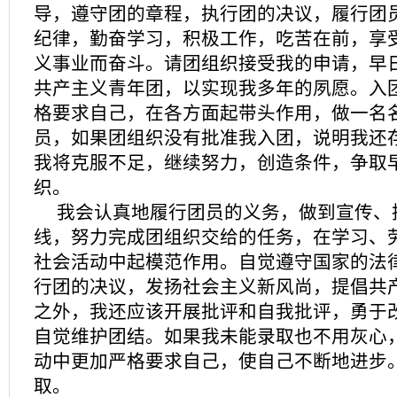
导，遵守团的章程，执行团的决议，履行团
纪律，勤奋学习，积极工作，吃苦在前，享
义事业而奋斗。请团组织接受我的申请，早
共产主义青年团，以实现我多年的夙愿。入
格要求自己，在各方面起带头作用，做一名
员，如果团组织没有批准我入团，说明我还
我将克服不足，继续努力，创造条件，争取
织。
我会认真地履行团员的义务，做到宣传、
线，努力完成团组织交给的任务，在学习、
社会活动中起模范作用。自觉遵守国家的法
行团的决议，发扬社会主义新风尚，提倡共
之外，我还应该开展批评和自我批评，勇于
自觉维护团结。如果我未能录取也不用灰心
动中更加严格要求自己，使自己不断地进步
取。