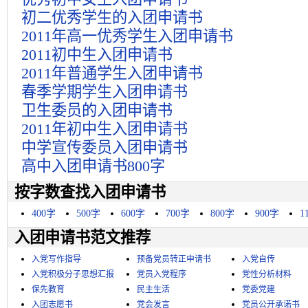
初二优秀学生的入团申请书
2011年高一优秀学生入团申请书
2011初中生入团申请书
2011年普通学生入团申请书
春季学期学生入团申请书
卫生委员的入团申请书
2011年初中生入团申请书
中学宣传委员入团申请书
高中入团申请书800字
按字数查找入团申请书
400字
500字
600字
700字
800字
900字
1
入团申请书范文推荐
入党写作指导
预备党员转正申请书
入党自传
入党积极分子思想汇报
党员入党程序
党性分析材料
保先教育
民主生活
党委党建
入团志愿书
党会发言
党员公开承诺书