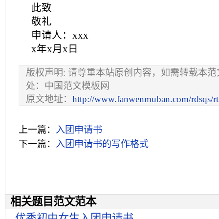
此致
敬礼
申请人：xxx
x年x月x日
版权声明: 请尊重本站原创内容，如需转载本
处：中国范文模板网
原文地址：
http://www.fanwenmuban.com/rdsqs/rt
上一篇：
入团申请书
下一篇：
入团申请书的写作格式
相关题目范文范本
优秀初中女生入团申请书