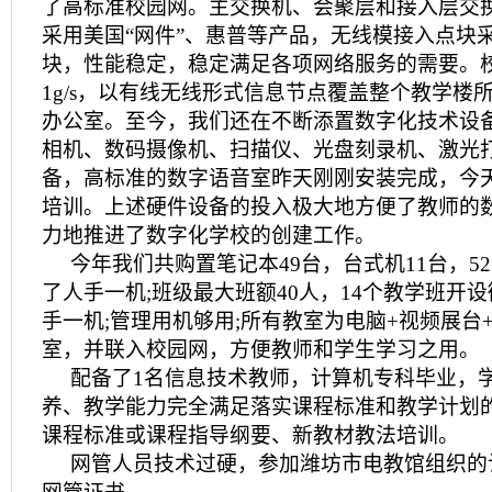
了高标准校园网。主交换机、会聚层和接入层交
采用美国“网件”、惠普等产品，无线模接入点块采
块，性能稳定，稳定满足各项网络服务的需要。
1g/s，以有线无线形式信息节点覆盖整个教学楼
办公室。至今，我们还在不断添置数字化技术设
相机、数码摄像机、扫描仪、光盘刻录机、激光
备，高标准的数字语音室昨天刚刚安装完成，今
培训。上述硬件设备的投入极大地方便了教师的
力地推进了数字化学校的创建工作。
今年我们共购置笔记本49台，台式机11台，5
了人手一机;班级最大班额40人，14个教学班开
手一机;管理用机够用;所有教室为电脑+视频展台
室，并联入校园网，方便教师和学生学习之用。
配备了1名信息技术教师，计算机专科毕业，
养、教学能力完全满足落实课程标准和教学计划
课程标准或课程指导纲要、新教材教法培训。
网管人员技术过硬，参加潍坊市电教馆组织的