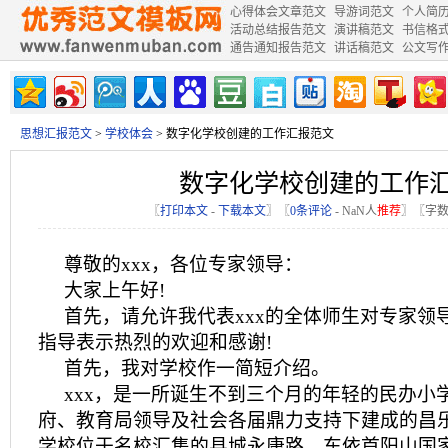
心得体会文章范文
导游词范文
个人简
活动总结报告范文
演讲稿范文
书信格
通告通知报告范文
讲话稿范文
公文写
思想汇报范文
>
学校体会
> 数字化学校创建的工作汇报范文
数字化学校创建的工作
〖
打印本文
-
下载本文
〗〖
0条评论
-
NaN
人
推荐
〗〖字数
尊敬的xxx，各位专家领导：
大家上午好!
首先，请允许我代表xxx的全体师生对专家领
指导表示热烈的欢迎和感谢!
首先，我对学校作一简短介绍。
xxx，是一所诞生不到三个月的年轻的民办小
府、教育局领导及社会各届鼎力支持下建成的昌
学校位于名校汇集的县城永康路，东依首阳山国