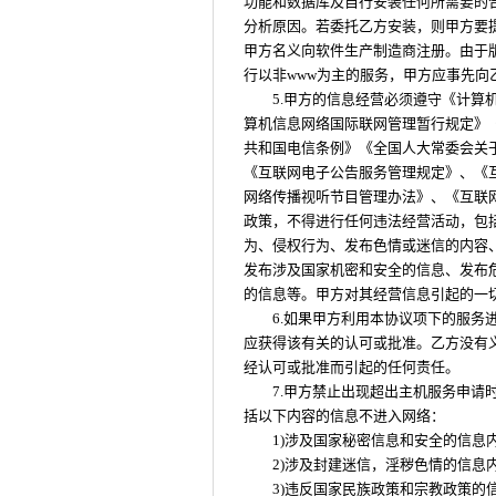
功能和数据库及自行安装任何所需要的
分析原因。若委托乙方安装，则甲方要
甲方名义向软件生产制造商注册。由于
行以非www为主的服务，甲方应事先向
5.甲方的信息经营必须遵守《计
算机信息网络国际联网管理暂行规定》
共和国电信条例》《全国人大常委会关
《互联网电子公告服务管理规定》、《
网络传播视听节目管理办法》、《互联
政策，不得进行任何违法经营活动，包括
为、侵权行为、发布色情或迷信的内容
发布涉及国家机密和安全的信息、发布
的信息等。甲方对其经营信息引起的一
6.如果甲方利用本协议项下的服
应获得该有关的认可或批准。乙方没有
经认可或批准而引起的任何责任。
7.甲方禁止出现超出主机服务申
括以下内容的信息不进入网络：
1)涉及国家秘密信息和安全的信息
2)涉及封建迷信，淫秽色情的信息
3)违反国家民族政策和宗教政策的