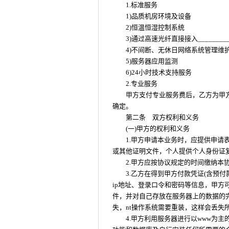
1.标准服务
1)品质机房环境及设备
2)恒温恒湿控制系统
3)通过高速光纤直接接入_______
4)不间断、无休日网络系统管理维
5)服务器应用监测
6)24小时技术支持服务
2.专业服务
甲方支付专业服务费后，乙方为甲
确定。
第二条 双方权利和义务
(一)甲方的权利和义务
1.甲方申请本业务时，应提供申
或其他证明文件，个人提供个人身份证
2.甲方应按协议规定的时间缴纳本
3.乙方在得到甲方付款凭证(含预
ip地址、登录口令和密码等信息，甲方
件，并对自己存放在服务器上的数据的
失，nt操作系统需要重装，这样会丢失所
4.甲方利用服务器进行以www为主的信息服