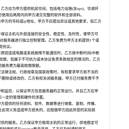
乙方应为甲方提供机房空间，包括电力设施(含ups)、空调环
付使用后两周内向甲方递交完整的软件和全部资料。
给甲方的号码或ip地址，甲方不应提出异议或其他要求，但乙方
，并保证主机与外部连接的安全性、稳定性、及时性，使甲方可
t、radmin对服务器进行独立控制管理。乙方免费为甲方主机提供1个或
费用另议。
方原因造成电路或系统故障不能通信时，乙方按中断时间(中断
方赔偿，但属于不可抗力或本协议免责条款规定的情况的，乙方
用服务费为最高赔偿限额。
国家法律法规、行政规章及国家政策时，有权要求甲方就不当的
不删除或修改的，乙方有权关闭服务器，甲方已付服务费不予
维护和监控，以保证甲方信息服务器的正常运行。并且乙方在甲
行一定的管理和硬件的添置。
将甲方提供的任何资料、软件、数据等进行销售、复制、传播、
反此项义务造成甲方损失的，应赔偿甲方因此所受的实际损
方提供的服务。乙方保证甲方租用主机的正常运行，供电稳定可
须暂时停机或与internet断开连接，乙方应及时通知甲方。