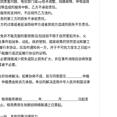
，因黑客问题、电信部门或isp技术调整、线路故障、停电或政
因等造成的服务中断，乙方不承担责任。
的服务和支持时，不应视作乙方违约。
服务的第三方的损失不承担责任。
三方的过错或者延误而给甲方或者其他方造成的损失不负责任。
避免并不能克服的客观情况(包括但不限于自然害如洪水、火
会事件如战争、动乱、政府管制、国家政策的突然变动和罢工
延履行本协议，应及时通知另一方，并于不可抗力发生之日起十
不能履行或迟延履行协议的证明。
切必要措施减少损失或防止损失扩大，并在事件消除后协商恢复
或者不必要。
协商解决。如果协商不成，双方同意提交_________仲裁
，仲裁费由败诉方承担。争议的解决适用中华人民共和国法律
期自_________年_________月_________日起至
______日止。租用费用生效期自网络联通之日算起。
执一份，具有同等法律效力。