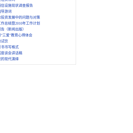
通信设施现状调查报告
园导游词
险投资发展中的问题与对策
作总结暨2010年工作计划
报告（新闻出版）
“三爱”教育心得体会
的试饮
愿书书写格式
属座谈会讲话稿
楚的现代演绎