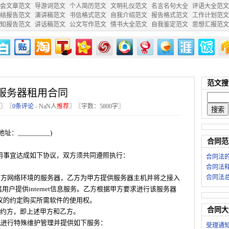
会文章范文
导游词范文
个人简历范文
文明礼仪范文
名言名句大全
评语大全范文
结报告范文
演讲稿范文
书信格式范文
自我介绍范文
报告格式范文
工作计划范文
知报告范文
讲话稿范文
公文写作范文
情书大全范文
自我鉴定范文
思想汇报范文
范文搜
服务器租用合同
〗〖
0条评论
-
NaN
人
推荐
〗〖字数：5800字〗
_________)
合同范
用事宜达成如下协议，双方须共同遵照执行：
合同法
合同法
乙方网络环境的服务器，乙方为甲方提供服务器主机并将之接入
合同法
方所属用户提供internet信息服务。乙方根据甲方要求进行该服务器
议的约定购买所需软件的使用权。
合同大
的缔约方，即上述甲方和乙方。
机进行特殊维护管理并提供如下服务：
受理通