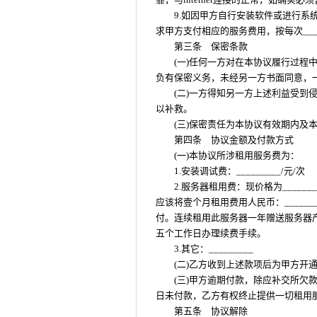
9.如因甲方自行安装软件或进行
求甲方支付相应的服务费用，按每次____
第三条 保密条款
(一)任何一方对在本协议履行过程
负有保密义务，未经另一方书面同意，
(二)一方得知另一方上述利益受到
以补救。
(三)保密责任为本协议有效期内及本协
第四条 协议金额及付款方式
(一)本协议所涉租用服务费为：
1.安装调试费：_________/元/次
2.服务器租用费：现价格为______
应该将壹个月租用费用人民币：____
付。连续租用此服务器一年赠送服务器
五个工作日办理续费手续。
3.其它：_________
(二)乙方收到上述款项后为甲方开
(三)甲方逾期付款，除应补交所欠
日未付款，乙方有权终止提供一切租用
第五条 协议解除