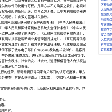
合法软件，但须将安装文档复制一份给乙方，便于故障维护时
区移动
提供该软件的使用许可权。凡甲方从乙方购买之软件，必须以
太湖乐
版权所引起的任何纠纷，均与乙方无关。若甲方利用服务器进
我国风
乙方说明，并由双方签署相关协议。
地震局工
算机信息网络国际联网安全保护管理办法》《中华人民共和国计
年述职
《中华人民共和国计算机信息系统安全保护条例》《中华人民
教师学习
于维护互联网安全的决定》、《互联网信息服务管理办法》、
宴会酒
互联网站从事登载新闻业务管理暂行规定》、《互联网等信息
入党志
网文化管理暂行规定》和其他有关法律法规、行政规章及国家
春节家
但不限于散布电子邮件广告(spam)及其他垃圾邮件、黑客行
诗意巫
、举办博彩/赌博游戏、进行违反国家规定的政治或宗教宣传、
危害社会秩序、社会治安、社会公共道德和侵害他人合法权益
切后果承担全部责任。
务进行的经营、活动需要获得国家有关部门的认可或批准，甲方
义务审查甲方是否获得该认可或批准，甲方自行承担由于其未
请时定制的服务规格的行为，以及国家相关法规禁止的行为，包
内容。
内容。
信息内容。