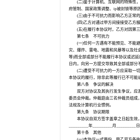
(二)鉴于计算机、互联网的特殊性
府管制、国家政策调整、ip被封锁等原
(三)由于不可抗力而影响乙方正常
(四)乙方对通过甲方间接接受乙方
(五)在履行本协议时，乙方对因第
第七条 不可抗力
(一)任何一方遇有不能预见、不能
灾、爆炸、雷电、地震和风暴等以及社
等)而全部或部分不能履行本协议或迟
日内，向另一方提交导致其全部或部分
(二)遭受不可抗力的一方应采取一
本协议的履行，除非此等履行已不可能
第八条 争议的解决
双方对协议及其执行发生争议，应友好
委员会仲裁。仲裁庭由三名仲裁员组成
法规及计算机行业惯例。
第九条 协议期限
本协议自双方签字盖章之日起生效，租用服务
_________年_________月___
第十条 其他
(一)本协议一式两份，甲乙双方各