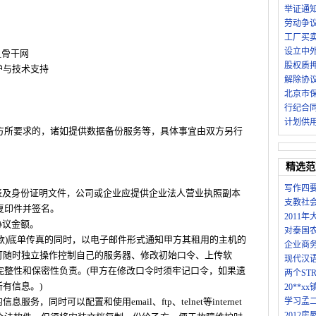
举证通
劳动争
工厂买
设立中
__骨干网
股权质
护与技术支持
解除协
北京市
行纪合
计划供
方所要求的，诸如提供数据备份服务等，具体事宜由双方另行
精选范
写作四
请表及身份证明文件，公司或企业应提供企业法人营业执照副本
支教社
复印件并签名。
2011
协议金额。
对泰国
付款)底单传真的同时，以电子邮件形式通知甲方其租用的主机的
企业商
可随时独立操作控制自己的服务器、修改初始口令、上传软
现代汉语
完整性和保密性负责。(甲方在修改口令时须牢记口令，如果遗
两个ST
有信息。)
20**
务，同时可以配置和使用email、ftp、telnet等internet
学习孟
2012