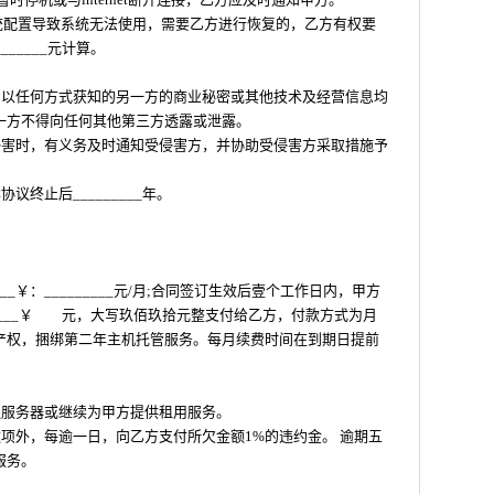
系统配置导致系统无法使用，需要乙方进行恢复的，乙方有权要
_____元计算。
中以任何方式获知的另一方的商业秘密或其他技术及经营信息均
一方不得向任何其他第三方透露或泄露。
侵害时，有义务及时通知受侵害方，并协助受侵害方采取措施予
议终止后_________年。
___￥：_________元/月;合同签订生效后壹个工作日内，甲方
_____￥ 元，大写玖佰玖拾元整支付给乙方，付款方式为月
产权，捆绑第二年主机托管服务。每月续费时间在到期日提前
通服务器或继续为甲方提供租用服务。
款项外，每逾一日，向乙方支付所欠金额1%的违约金。 逾期五
服务。