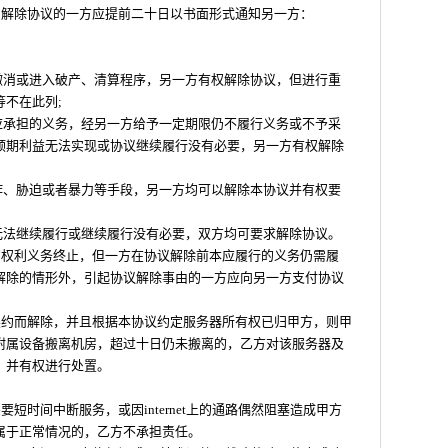
出解除协议的一方应提前二十日以书面形式通知另一方：
被撤消或进入破产、清算程序，另一方有权解除协议，但进行重
不在此列;
所应承担的义务，经另一方给予一定期限仍不履行义务或不予采
预期利益无法实现或协议继续履行没有必要，另一方有权解除
欺诈、胁迫或者暴力等手段，另一方均可以解除本协议并有权要
议无法继续履行或继续履行没有必要，双方均可要求解除协议。
的权利义务终止，但一方在协议解除前本应履行的义务仍需履
解除的情形外，引起协议解除事由的一方应向另一方支付协议
续约而解除，并且根据本协议约定服务器所有权已归甲方，则甲
附属设备搬离机房，超过十日仍未搬离的，乙方对该服务器及
，并有权进行处置。
要短时间中断服务，或因internet上的通路偶然阻塞造成甲方
属于正常情况的，乙方不承担责任。