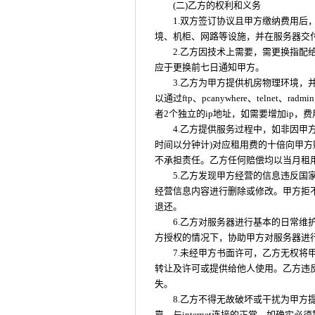
(二)乙方的权利和义务
1.双方签订协议且甲方缴纳费用后，
境、机柜、网路等设施，并在服务器交
2.乙方因技术上需要，需更换指配
应于更换前七日通知甲方。
3.乙方为甲方提供机房物理环境
以通过ftp、pcanywhere、telne
者2个独立的ip地址，如需要增加ip，
4.乙方提供服务过程中，如非因甲
时间以分钟计)对应租用费的十倍向甲
不承担责任。乙方任何赔偿均以当月租
5.乙方发现甲方经营的信息违反
经营信息内容进行删除或修改。甲方拒
退还。
6.乙方对服务器进行基本的日常
方授权的情况下，协助甲方对服务器进
7.未经甲方书面许可，乙方无权
转让及许可或提供给他人使用。乙方违
失。
8.乙方不得无故破坏或干扰为甲
靠，与internet连接的正常，如确实必