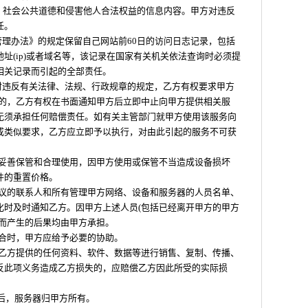
安，社会公共道德和侵害他人合法权益的信息内容。甲方对违反
任。
管理办法》的规定保留自己网站前60日的访问日志记录，包括
址(ip)或者域名等，该记录在国家有关机关依法查询时必须提
相关记录而引起的全部责任。
务时违反有关法律、法规、行政规章的规定，乙方有权要求甲方
正的，乙方有权在书面通知甲方后立即中止向甲方提供相关服
无须承担任何赔偿责任。如有关主管部门就甲方使用该服务向
或类似要求，乙方应立即予以执行，对由此引起的服务不可获
备妥善保管和合理使用，因甲方使用或保管不当造成设备损坏
件的重置价格。
协议的联系人和所有管理甲方网络、设备和服务器的人员名单、
化时及时通知乙方。因甲方上述人员(包括已经离开甲方的甲方
作而产生的后果均由甲方承担。
配合时，甲方应给予必要的协助。
将乙方提供的任何资料、软件、数据等进行销售、复制、传播、
反此项义务造成乙方损失的，应赔偿乙方因此所受的实际损
_年后，服务器归甲方所有。