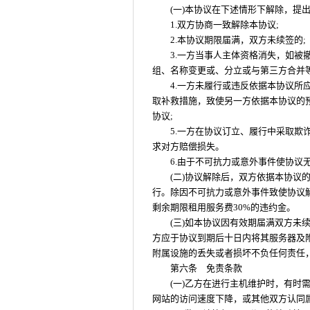
(一)本协议在下述情形下解除，提
1.双方协商一致解除本协议;
2.本协议期限届满，双方未续签的;
3.一方当事人主体资格消失，如
组、名称变更或、分立或与第三方合并等
4.一方未履行或违反依据本协议
取补救措施，致使另一方依据本协议的
协议;
5.一方在协议订立、履行中采取
求对方赔偿损失。
6.由于不可抗力或意外事件使协
(二)协议解除后，双方依据本协议
行。除因不可抗力或意外事件致使协议
剩余期限租用服务费30%的违约金。
(三)如本协议因有效期届满双方未
方应于协议到期后十日内将其服务器及
附属设施的丢失或者损坏不负任何责任
第六条 免责条款
(一)乙方在进行主机维护时，有时需
网站的访问速度下降，或其他双方认同