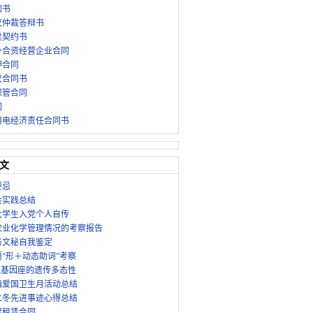
知书
议仲裁答辩书
卖契约书
外合资经营企业合同
押合同
议合同书
保管合同
同
用电经济责任合同书
文
要忌
会实践总结
年大学生入党个人自传
农业化学管理情况的考察报告
务文秘自我鉴定
“形＋动态助词”考察
R基因座的遗传多态性
xx镇爱国卫生月活动总结
二冬先进事迹心得总结
房屋租赁合同