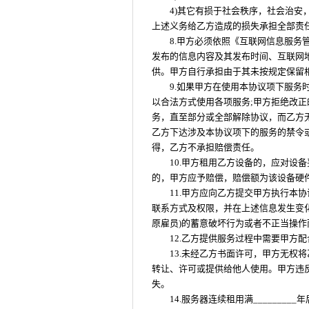
4)其它有损于社会秩序，社会治
上述义务给乙方造成的损失承担全部责
8.甲方必须依照《互联网信息服务
发布的信息内容及其发布时间、互联网地
供。甲方自行承担由于其未按规定保留
9.如果甲方在使用本协议项下服
以合法方式使用各项服务;甲方拒绝改
务，直至部分或全部解除协议，而乙方
乙方下达涉及本协议项下的服务的禁令
得，乙方不承担赔偿责任。
10.甲方租用乙方设备的，应对设
的，甲方应予赔偿，赔偿额为该设备硬
11.甲方应向乙方提交甲方执行本
联系方式及权限，并在上述信息发生变
原雇员)的蓄意破坏行为或者不正当操
12.乙方提供服务过程中需要甲方
13.未经乙方书面许可，甲方无权
转让、许可或提供给他人使用。甲方违
失。
14.服务器连续租用满________