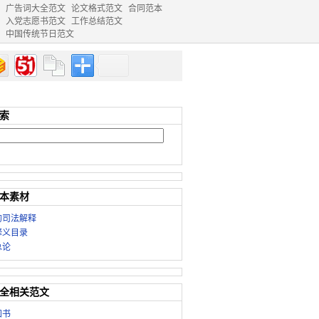
广告词大全范文
论文格式范文
合同范本
入党志愿书范文
工作总结范文
中国传统节日范文
索
本素材
的司法解释
释义目录
总论
全相关范文
知书