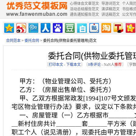
心得体会文章范文
导游词范文
个人简
活动总结报告范文
演讲稿范文
书信格
通告通知报告范文
讲话稿范文
公文写
合同范本
>
委托合同
> 委托合同(供物业委托管理用)范文
委托合同(供物业委托管
〖
打印本文
-
下载本文
〗〖
0条评论
-
NaN
人
推荐
〗〖字数
甲方：（物业管理公司、受托方）
乙方：（房屋出售单位、委托方）
甲、乙双方根据常政发[1994]107号文
宅区物业管理行办法》要求，议定以下条款
一、房屋管理（一）乙方根据市＿＿＿＿
＿新村住房共计＿＿＿＿套＿＿＿平方米（
职工个人（说见清册），现委托由甲方管理