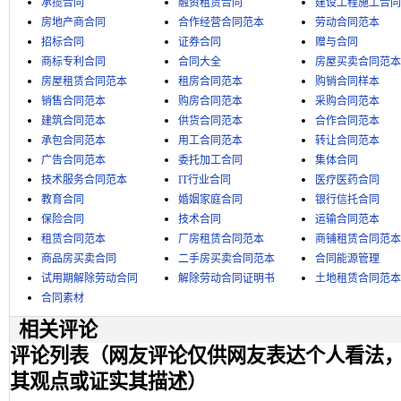
承揽合同
融资租赁合同
建设工程施工合同
房地产商合同
合作经营合同范本
劳动合同范本
招标合同
证券合同
赠与合同
商标专利合同
合同大全
房屋买卖合同范本
房屋租赁合同范本
租房合同范本
购销合同样本
销售合同范本
购房合同范本
采购合同范本
建筑合同范本
供货合同范本
合作合同范本
承包合同范本
用工合同范本
转让合同范本
广告合同范本
委托加工合同
集体合同
技术服务合同范本
IT行业合同
医疗医药合同
教育合同
婚姻家庭合同
银行信托合同
保险合同
技术合同
运输合同范本
租赁合同范本
厂房租赁合同范本
商铺租赁合同范本
商品房买卖合同
二手房买卖合同范本
合同能源管理
试用期解除劳动合同
解除劳动合同证明书
土地租赁合同范本
合同素材
相关评论
评论列表（网友评论仅供网友表达个人看法
其观点或证实其描述）