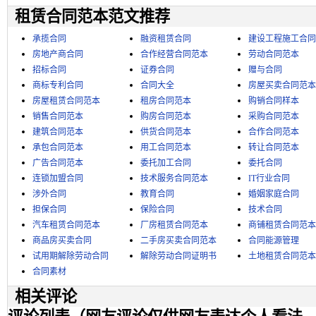
租赁合同范本范文推荐
承揽合同
融资租赁合同
建设工程施工合同
房地产商合同
合作经营合同范本
劳动合同范本
招标合同
证券合同
赠与合同
商标专利合同
合同大全
房屋买卖合同范本
房屋租赁合同范本
租房合同范本
购销合同样本
销售合同范本
购房合同范本
采购合同范本
建筑合同范本
供货合同范本
合作合同范本
承包合同范本
用工合同范本
转让合同范本
广告合同范本
委托加工合同
委托合同
连锁加盟合同
技术服务合同范本
IT行业合同
涉外合同
教育合同
婚姻家庭合同
担保合同
保险合同
技术合同
汽车租赁合同范本
厂房租赁合同范本
商铺租赁合同范本
商品房买卖合同
二手房买卖合同范本
合同能源管理
试用期解除劳动合同
解除劳动合同证明书
土地租赁合同范本
合同素材
相关评论