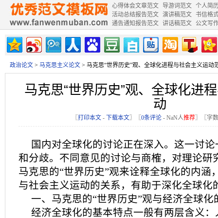
心得体会文章范文
导游词范文
个人简
活动总结报告范文
演讲稿范文
书信格
通告通知报告范文
讲话稿范文
公文写
政治论文
>
马克思主义论文
> 马克思“世界历史”观、全球化进程与社会主义运动
马克思“世界历史”观、全球化进
动
〖
打印本文
-
下载本文
〗〖
0条评论
-
NaN
人
推荐
〗〖字数
国内对全球化的讨论正在深入。这一讨论
和分歧。不同意见的讨论与商榷，对理论研
马克思的“世界历史”观来诠释全球化的内涵
与社会主义运动的关系，有助于深化全球化
一、马克思的“世界历史”观与经济全球化
经济全球化的基本特点一般有两层含义：