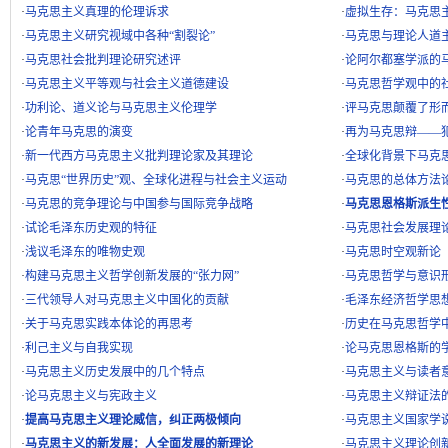
·
马克思主义真理的伦理诉求
·
虚拟生存：马克思
·
马克思主义研究视域中各种“割裂论”
·
马克思与理论人道
·
马克思社会批判理论研究述评
·
论阿尔都塞学派的
·
马克思主义平等观与社会主义道德建设
·
马克思哲学观中的
·
功利论、道义论与马克思主义伦理学
·
评马克思颠覆了形
·
论青年马克思的演变
·
再为马克思辩——
·
新一代西方马克思主义批判理论家及其理论
·
全球化背景下马克
·
马克思“世界历史”观、全球化进程与社会主义运动
·
马克思的总体方法
·
马克思的竞争理论与中国参与国际竞争战略
·
马克思恩格斯派生
·
试论毛泽东历史观的特征
·
马克思社会发展理
·
浅议毛泽东的唯物史观
·
马克思时空观新论
·
构建马克思主义哲学创新发展的“张力网”
·
马克思哲学与意识
·
三代领导人对马克思主义中国化的贡献
·
毛泽东经济哲学思
·
关于马克思实践本体论的再思考
·
历史在马克思哲学
·
利己主义与自我实现
·
论马克思恩格斯的
·
马克思主义历史发展中的几个特点
·
马克思主义与读者
·
论马克思主义与宪政主义
·
马克思主义辩证法
·
提高马克思主义理论威信，纠正两极倾向
·
马克思主义国家学
·
马克思主义的新发展：人全面发展的新理论
·
马克思主义理论创