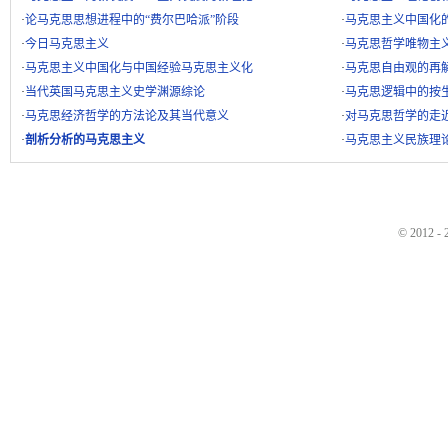
·
论马克思思想进程中的“费尔巴哈派”阶段
·
马克思主义中国化
·
今日马克思主义
·
马克思哲学唯物主
·
马克思主义中国化与中国经验马克思主义化
·
马克思自由观的再
·
当代英国马克思主义史学渊源综论
·
马克思逻辑中的按
·
马克思经济哲学的方法论及其当代意义
·
对马克思哲学的走
·
剖析分析的马克思主义
·
马克思主义民族理
© 2012