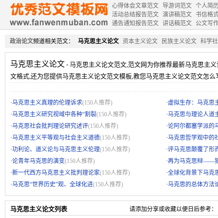
心得体会文章范文
导游词范文
个人简
活动总结报告范文
演讲稿范文
书信格
通告通知报告范文
讲话稿范文
公文写
政治论文
频道相关范文：
马克思主义论文
资本主义论文
民族主义论文
科学社
马克思主义论文
- 马克思主义论文范文,范文网为你推荐最新马克思主
文格式,还为您提供马克思主义论文范文模板,教您马克思主义论文范文怎么写
·
·
马克思主义真理的伦理诉求
(150人推荐)
虚拟生存：马克思
·
·
马克思主义研究视域中各种“割裂
(150人推荐)
马克思与理论人道
·
·
马克思社会批判理论研究述评
(150人推荐)
论阿尔都塞学派的
·
·
马克思主义平等观与社会主义道德
(150人推荐)
马克思哲学观中的
·
·
功利论、道义论与马克思主义伦理
(150人推荐)
评马克思颠覆了形
·
·
论青年马克思的演变
(150人推荐)
再为马克思辩——
·
·
新一代西方马克思主义批判理论家
(150人推荐)
全球化背景下马克
·
·
马克思“世界历史”观、全球化进
(150人推荐)
马克思的总体方法
马克思主义论文列表
请添加分享或收藏以便日后参考：