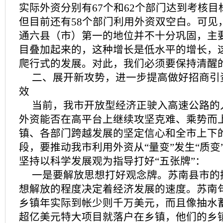
实际外资分别有67个和62个部门达到考核
但目前还有58个部门利用外资双空白。可见
通六县（市）第一的地位并不十分巩固，主
目叠加起来的，这种增长是低水平的增长，
爬行式的发展。对此，我们必须要保持清醒
二、展开新攻势，进一步提高做好招商引
效
当前，我市开放型经济正驶入高速公路的
外资能否在高平台上继续攻坚克难、乘势而
镇、各部门跨越发展的坚定信心和全市上下
段，要推动我市利用外资从“量变”发生“质变
坚持以科学发展观为指导打好“五张牌”：
一是要解放思想打好观念牌。苏南县市的
想解放的程度决定着经济发展的速度。苏南
乡镇年实际到帐少则千万美元，而且像抽水
超亿美元特大项目就落户在乡镇，他们的乡