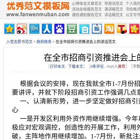
心得体会文章范文
导游词范文
个人简
活动总结报告范文
演讲稿范文
书信格
通告通知报告范文
讲话稿范文
公文写
入党志愿书范文
>
政府政务
> 在全市招商引资推进会上的讲话范文
在全市招商引资推进会上
〖
打印本文
-
下载本文
〗〖
0条评论
-
NaN
人
推荐
〗〖字数
根据会议的安排，现在我就全市1-7月份
要讲评，并就下阶段招商引资工作强调几点
一、认清新形势，进一步坚定做好招商引
心
一是开发区利用外资作用继续增强。今年
极应对宏观调控，创造性的开展工作，利用
破，主阵地作用继续增加。1-7月份，新批注