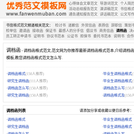
心得体会文章范文
导游词范文
个人简
活动总结报告范文
演讲稿范文
书信格
通告通知报告范文
讲话稿范文
公文写
书信格式范文
频道相关范文：
检讨书
道歉信
外贸信函
表扬信
辞职信
策划
检举信
邀请函
接收函
保证书
最感人的分手信
倡议书
商务信函
调档函
决
员工转正申请书
证明书
协议书范本
公证书
担保书
委托书范本
说明书
合作
调档函
- 调档函格式范文,范文网为你推荐最新调档函格式范本,介绍调档
模板,教您调档函格式范文怎么写.
·
·
调档函格式
(150人推荐)
毕业生调档函格式
·
·
研究生调档函
(111人推荐)
毕业生调档函格式
·
·
调档函怎么写
(150人推荐)
调档函怎么写
(150
·
·
研究生调档函
(150人推荐)
调档函格式及
(150
调档函列表
请添加分享或收藏以便日后参考：
·
调档函格式
·
毕业生调档函格式
·
研究生调档函
·
毕业生调档函格式