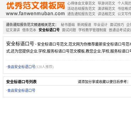
心得体会文章范文
导游词范文
个人简
活动总结报告范文
演讲稿范文
书信格
通告通知报告范文
讲话稿范文
公文写
通告通知报告范文
频道相关范文：
秘书基础
新闻报道
毕业设计
面试技巧
企
征文演讲
借条范本
安全标语口号
面试问题
学校教学管理制度
普通话考试说
安全标语口号
- 安全标语口号范文,范文网为你推荐最新安全标语口号范
式,还为您提供企业,学校,服务标语口号范文模板,教您企业,学校,服务标语口
·
食品安全标语口号
(128人推荐)
安全标语口号列表
请添加分享或收藏以便日后参考：
·
食品安全标语口号