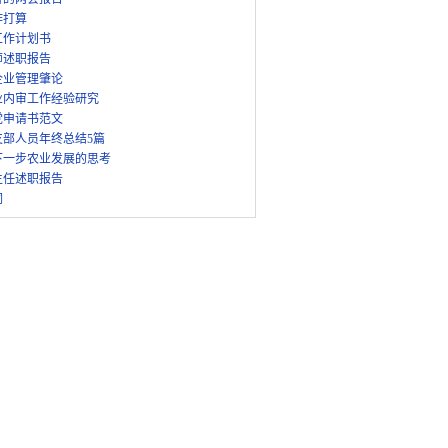
作打算
工作计划书
师述职报告
企业管理肇论
业内审工作经验研究
党申请书范文
支部人员年终总结5篇
下一步农业发展的思考
主任述职报告
词