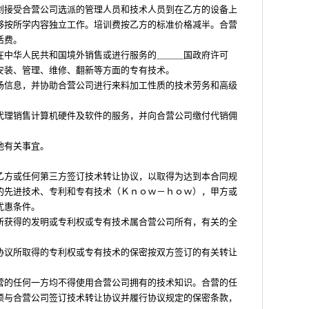
划接受合营公司选派的管理人员和技术人员到在乙方的设备上
够按所学内容独立工作。培训费按乙方的标准价格减半。合营
活费。
在中华人民共和国境外销售或进行服务的＿＿＿国政府许可
安装、管理、维修、翻新等方面的专有技术。
场信息，并协助合营公司进行来料加工性质的技术劳务和高级
代理销售计算机硬件及软件的服务，并向合营公司缴付代销佣
他有关事宜。
乙方或任何第三方签订技术转让协议，以取得为达到本合同规
的先进技术、专利和专有技术（Ｋｎｏｗ－ｈｏｗ），甲方或
优惠条件。
所获得的发明或专利权或专有技术属合营公司所有，有关的全
协议所取得的专利权或专有技术的保密按双方签订的有关转让
营的任何一方均不得使用合营公司拥有的技术知识。合营的任
须与合营公司签订技术转让协议并履行协议规定的保密条款，