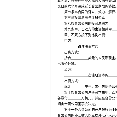
致同意，并报经中华人民共和国有关部
之日前六个月达成延长合营期限的协议
第七条本合同的订立、效力、解释
第三章投资总额与注册资本
第八条合营公司的投资总额为＿＿
第九条甲、乙双方的出资额共为＿
甲、乙双方按下列比例出资：
甲方：
＿＿＿＿占注册资本的＿＿＿＿＿
出资方式：
折合＿＿＿＿＿美元的人民币现金
出牌价计算。
乙方：
＿＿＿＿＿＿＿占注册资本的＿＿
出资方式：
现金＿＿＿＿美元，其中包括合营
第十条合营公司注册资本由甲、乙
各缴付＿＿＿＿万美元。并应在合营公
间由合营公司董事会决定。
第十一条合营公司的开户银行为中
合营公司的外汇收入均应以外汇存入开