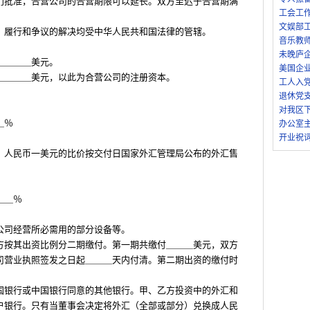
门批准，合营公司的合营期限可以延长。双方至迟于合营期满
工会工
。
文娱部
、履行和争议的解决均受中华人民共和国法律的管辖。
音乐教
未晚庐
＿＿＿＿美元。
美国企
＿＿＿＿美元，以此为合营公司的注册资本。
工人入
退休党
对我区
＿％
办公室
开业祝
。人民币一美元的比价按交付日国家外汇管理局公布的外汇售
＿＿％
公司经营所必需用的部分设备等。
方按其出资比例分二期缴付。第一期共缴付＿＿＿美元，双方
司营业执照签发之日起＿＿＿天内付清。第二期出资的缴付时
国银行或中国银行同意的其他银行。甲、乙方投资中的外汇和
户银行。只有当董事会决定将外汇（全部或部分）兑换成人民