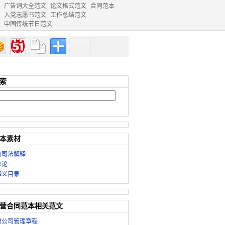
广告词大全范文
论文格式范文
合同范本
入党志愿书范文
工作总结范文
中国传统节日范文
索
本素材
的司法解释
总论
释义目录
营合同范本相关范文
限公司管理章程