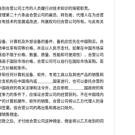
派到合营公司工作的人员履行对技术知识的保密职责。
管理第二十六条由合营公司的雇员、转包者、代理人在为合营
专有技术的发展或改进，所属权均归合营公司所有。与此有关
。
设备、计算机及外部设备的备件、备机应优先在中国购买。合
他单位享有同等价格，并且以人民币支付。如果在中国市场采
括但不限于价格、数量、质量、性能和可使用性），合营公司
格高于国际市场价格，合营公司可以自行在国际市场采购。若
乙方价格和条件。
件和任何计算机设备、软件、专用工具以及其他产品的销售和
分支机构在中国境内或＿＿＿＿国家进行，也可以委托合营的
中国政府的有关法律和法令外，还应参照＿＿＿＿国政府的有
竞争力的条件下，应保证合营公司的经营获利。不在中国境内
产的计算机硬件、软件的销售，合营公司将以乙方代理人的身
间签署。但合营公司的再出售和再出口除外。
理销售佣金。
付款之后，才付给合营公司这种佣金，佣金将以乙方收到的同