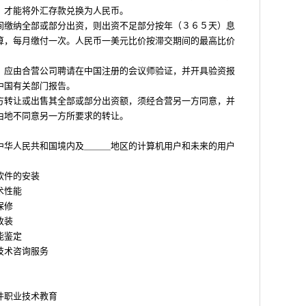
，才能将外汇存款兑换为人民币。
间缴纳全部或部分出资，则出资不足部分按年（３６５天）息
算，每月缴付一次。人民币一美元比价按滞交期间的最高比价
，应由合营公司聘请在中国注册的会议师验证，并开具验资报
中国有关部门报告。
方转让或出售其全部或部分出资额，须经合营另一方同意，并
由地不同意另一方所要求的转让。
中华人民共和国境内及＿＿＿地区的计算机用户和未来的用户
软件的安装
术性能
保修
改装
能鉴定
技术咨询服务
件职业技术教育