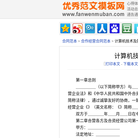
心得体
活动总
通告通
合同范本
>
合作经营合同范本
> 计算机技术
计算机
〖
打印本文
-
下载本文
第一章总则
＿＿＿＿＿（以下简称甲方）与＿
营企业法》和《中华人民共和国中外合
简称法律），通过诚挚友好的协商，一
经营企业《》（英文名称：《》简称＿
双方于＿＿＿＿年＿＿月＿＿日在
第二章合营各方及合资经营公司第
甲方：＿＿＿＿＿＿＿＿
法定地址：＿＿＿＿＿＿