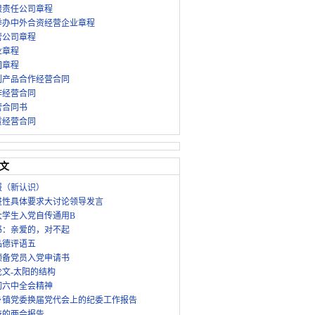
限责任公司章程
举办中外合资经营企业章程
营公司章程
业章程
团章程
副产品合作经营合同
作经营合同
营合同书
赁经营合同
文
报（新认识）
进性具体要求大讨论领导发言
年大学生入党自传通用B
书：亲爱的，对不起
品德评语五
预备党员入党申请书
论文-太阳的结构
彻六中全会精神
年乡镇党委换届党代会上的纪委工作报告
奋的两会报告