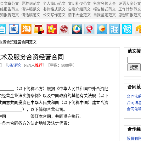
会文章范文
导游词范文
个人简历范文
文明礼仪范文
名言名句大全
评语大全范文
结报告范文
演讲稿范文
书信格式范文
自我介绍范文
报告格式范文
工作计划范文
知报告范文
讲话稿范文
公文写作范文
情书大全范文
自我鉴定范文
思想汇报范文
及服务合资经营合同范文
范文搜
技术及服务合资经营合同
〗〖
0条评论
-
NaN
人
推荐
〗〖字数：9000字〗
合同范
＿＿＿＿（以下简称乙方）根据《中华人民共和国中外合资经
资经营企业法实施条例》以及中国政府的其他有关法规（以下
合同法
致同意共同投资在中华人民共和国（以下简称中国）建立合资
合同法
＿＿＿＿＿＿），以下简称合营公司。
合同法
中国＿＿＿＿＿＿签订本合同，共同遵守执行。
一条本合同各方的法定地址及法定代表：
合作经
股份有