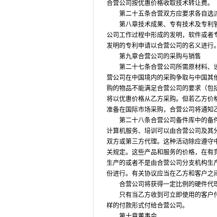
合营公司按优惠价格收取技术转让费。
第二十五条合营双方应要求各自选
第八章技术成果、专有技术及专利
公司工作过程中形成的发明，软件或者
发明的专利申请以合营公司的名义进行
第九章合营公司的采购与销售
第二十七条合营公司所需原材料、
营公司在中国境内的采购争取与中国其
购的物品不能满足合营公司的要求（包
将以优惠价格从乙方采购。但若乙方价
准备在国际市场采购，合营公司将通知
第二十八条合营公司备件库中的备
计算机服务、培训可以由合营公司及其
双方或第三方代理。这种活动除应遵守
关规定。这些产品和服务的价格，在有
生产的或者不是由合营公司分支机构生
份进行。有关协议应当在乙方和客户之
合营公司将获得一定比例的硬件代
只有当乙方收到可立即使用的客户
样的付款形式付给合营公司。
第十章董事会