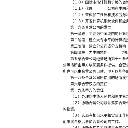
（１０）国际市场计算机价格的咨
（１１）代理＿＿＿＿公司在中国
（１２）来料加工性质和技术劳务
（１３）开发计算机系统软件和应
第十六条合营公司的发展：
第一阶段：主要为中国境内的计算
第二阶段：建立大专水平的计算机
第三阶段：建立分公司或分支机构
第四阶段：为中国境外＿＿＿＿地
第五章合营公司经营场所第十七条
公等场所由甲方以优惠条件提供，合营
所也可以由合营公司自建，甲方以能争
第十八条合营公司所使用的场所发
第六章合营双方的责任
第十九条甲方的责任
（１）办理向中华人民共和国主管
（２）协助合营公司联系落实合营
的物资。
（３）选派有相当水平和实际工作
司考试合格后参加合营公司的工作。
（４）协助办理乙方派遣来合营公