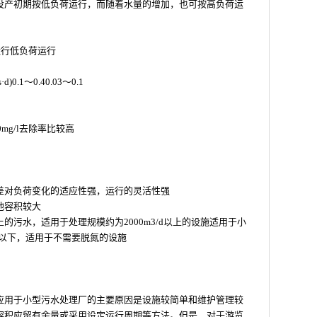
投产初期按低负荷运行，而随着水量的增加，也可按高负荷运
运行低负荷运行
)0.1～0.40.03～0.1
mg/l去除率比较高
差对负荷变化的适应性强，运行的灵活性强
池容积较大
的污水，适用于处理规模约为2000m3/d以上的设施适用于小
/d以下，适用于不需要脱氮的设施
应用于小型污水处理厂的主要原因是设施较简单和维护管理较
容积应留有余量或采用设定运行周期等方法。但是，对于游览