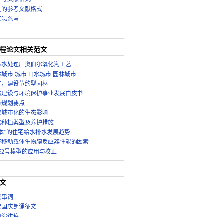
文的参考文献格式
文怎么写
程论文相关范文
污水处理厂奥伯尔氧化沟工艺
城市-城市.山水城市.园林城市
宜，建设节约型园林
态建设与环境保护事业发展白皮书
市规划要点
校城市化的生态影响
化种植类型及养护措施
本”的住宅给水排水发展趋势
环移动载体生物膜反应器性能的因素
泥2号模型的应用与校正
文
餐串词
祝国庆朗诵征文
司演讲稿