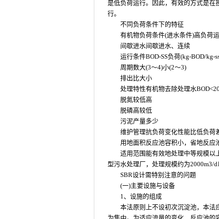
是低负荷运行。因此，有效的方式是在
行。
不同负荷条件下的特征
有机物负荷条件(进水条件)高负荷
间歇进水间歇进水、连续
运行条件BOD-SS负荷(kg-BOD/kg-ss·d
周期数大(3～4)小(2～3)
排出比大小
处理特性有机物去除处理水BOD<20
脱氮较低高
脱磷高较低
污泥产量多少
维护管理抗负荷变化性能比低负荷
用地面积反应池容积小，省地反应
适用范围能有效地处理中等规模以上
型污水处理厂，处理规模约为2000m3
SBR设计需特别注意的问题
(一)主要设施与设备
1、设施的组成
本法原则上不设初次沉淀池，本法
为集中。为适应流量的变化，反应池的