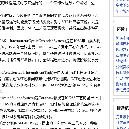
工艺的过程是按时序来运行的，一个操作过程分五个阶段：进
学术论
毕业论
的运行时间、反应器内混合液体积的变化以及运行状态等都可以
质量与运行功能要求等灵活变化。对于SBR反应器来说，只是
灵活控制。因此，SBR工艺发展速度极快，并衍生出许多种新
环境工
潍坊市
termittentCyclicExtendedSystem)是在1968年由澳大利
解读园林
。1976年世界上第一座ICEAS工艺污水厂投产运行。ICEAS
因地制
器进水端设一个预反应区，整个处理过程连续进水，间歇排水,
西藏生
理费用比传统SBR低。由于全过程连续进水，沉淀阶段泥水分
试论城
浅谈高
erationTank-IntermittentTank)是由天津市政工程设计研究
园林绿
由需氧池DAT池和间歇曝气池IAT池组成，DAT池连续进水连
“以人为
影响循
AT池连续进水间歇排水。同时，IAT池污泥回流DAT池。它具有
活性污
能。
vatedSludgeSystem)是Gotonszy教授在ICEAS工艺的基础上开
ICEAS的预反应区用容积更小，设计更加合理优化的生物选择
精选范
生物选择器、缺氧区和好氧区，容积比一般为1：5：30。整个过
。该处理系统具有除氮脱磷功能。
元旦聚
系统是比利时SEGHERS公司提出的，它是SBR工艺的又一种变
社区庆
保险公