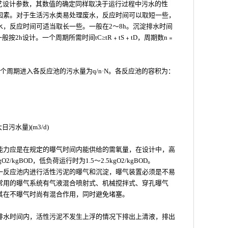
工艺设计参数，其数值的确定同样取决于运行过程中污水的性
因素。对于生活污水类易处理废水，反应时间可以取短一些，
，反应时间可适当取长一些。一般在2～8h。沉淀排水时间
E)一般按2h设计。一个周期所需时间tC≥tR﹢tS﹢tD，周期数n﹦
个周期进入各反应池的污水量为q/n·N。各反应池的容积为：
污水量)(m3/d)
能力应是在规定的曝气时间内能供给的需氧量，在设计中，高
2/kgBOD，低负荷运行时为1.5～2.5kgO2/kgBOD。
一反应池内进行活性污泥的曝气和沉淀，曝气装置必须是不易
常用的曝气系统有气液混合喷射式、机械搅拌式、穿孔曝气
其在不曝气时尚有混合作用，同时避免堵塞。
排水时间内，活性污泥不发生上浮的情况下排出上清液，排出