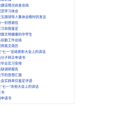
政建设情况自查总结
规范学习体会
在五国领导人集体会晤时的发言
的一封感谢信
实习自我鉴定
吧做文明健康的中学生
务后勤工作总结
程师英文简历
“七一”总结表彰大会上的讲话
极分子转正申请书
校毕业实习安排
信缺调研报告
秋节的思想汇报
社会实践单位鉴定评语
“七一”庆祝大会上的讲话
证书
团申请书