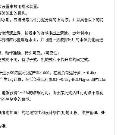
应设置事故用排水装置。
浮渣流出的机构。
排水期，应排出与活性污泥分离的上清液，并且具备以下的特
会使污泥上浮，按规定的流量排出上清液。(定量排水)
集水机构应尽量靠近水面，并可随上清液排出后的水位变化而进
行，动作准确，持久可靠。(可靠性)
方式的不同，有浮子式、机械式和不作升降的固定式。
SS浓度×污泥产率/1000，在高负荷运行(0.1～0.4kg-
产生1kg计算，在低负荷运行(0.03～0.1kg-BOD/kg-ss·d)时以每
，能够获得2～3%的浓缩污泥。由于序批式活性污泥法不设初
用不易堵塞的泵型。
须考虑处理厂的地域特性和设计条件(用地面积、维护管理、处
为准：