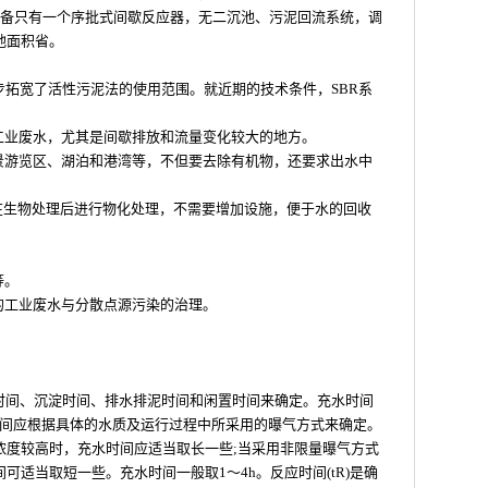
设备只有一个序批式间歇反应器，无二沉池、污泥回流系统，调
地面积省。
步拓宽了活性污泥法的使用范围。就近期的技术条件，SBR系
工业废水，尤其是间歇排放和流量变化较大的地方。
风景游览区、湖泊和港湾等，不但要去除有机物，还要求出水中
可在生物处理后进行物化处理，不需要增加设施，便于水的回收
等。
的工业废水与分散点源污染的治理。
应时间、沉淀时间、排水排泥时间和闲置时间来确定。充水时间
水时间应根据具体的水质及运行过程中所采用的曝气方式来确定。
浓度较高时，充水时间应适当取长一些;当采用非限量曝气方式
适当取短一些。充水时间一般取1～4h。反应时间(tR)是确