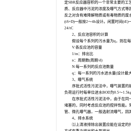
定SBR反应器容积的一个非常主要的
质、反应器中污泥的浓度及曝气方式等
反之对含有难降解物质或有毒物质的废水
(tS+D)一般按2～4h设计。闲置时间(t
24/tC
2、反应池容积的计算
假设每个系列的污水量为q，则在每
V:各反应池的容量
1/m：排出比
n：周期数(周期/d)
N:每一系列的反应池数量
q：每一系列的污水进水量(设计最大日
3、曝气系统
序批式活性污泥法中，曝气装置的
负荷运行时每单位进水BOD为0.5～1.5kgO
在序批式活性污泥法中，由于在同
堵塞的，同时考虑反应池的搅拌性能。
管、微孔曝气器，一般选射流曝气，因
4、排水系统
⑴上清液排除出装置应能在设定的
方式有重力排出和水泵排出。