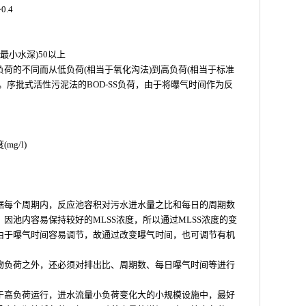
0.4
的最小水深)50以上
荷的不同而从低负荷(相当于氧化沟法)到高负荷(相当于标准
。序批式活性污泥法的BOD-SS负荷，由于将曝气时间作为反
g/l)
据每个周期内，反应池容积对污水进水量之比和每日的周期数
因池内容易保持较好的MLSS浓度，所以通过MLSS浓度的变
由于曝气时间容易调节，故通过改变曝气时间，也可调节有机
物负荷之外，还必须对排出比、周期数、每日曝气时间等进行
于高负荷运行，进水流量小负荷变化大的小规模设施中，最好