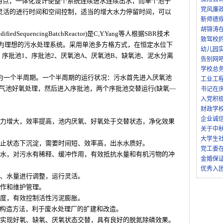
的特点，一体化设计使整个系统连续进水连续出水，而单个池子
党风廉
灵活的进行时间和空间控制，适当的增大水力停留时间，可以
新师德
胡锦涛
SequencingBatchReactor)是C,Y.Yang等人根据SBR技术
致驾校
更为理想的污水处理系统。采用单池多方格方式，在恒定水位下
幼儿园
、序批池1、序批池2、厌氧池A、厌氧池B、缺氧池、泥水分离
告别网
学校总
段为一个半周期。一个半周期的运行状况：污水首先进入厌氧池
工业工
气池好氧处理，然后进入序批池，两个序批池交替运行(缺氧—
书记在庆
。
入党积
财政学
企业诚
动力增大，效率提高，池内厌氧、好氧处于交替状态，净化效果
关于中
大学生
静止状态下沉淀，需要时间短、效率高，出水水质好。
党工委在
理水，对污水有稀释、缓冲作用，有效抵抗水量和有机污物的冲
金婚保
优秀入
质、水量进行调整，运行灵活。
操作和维护管理。
度梯度，有效控制活性污泥膨胀。
式构造方法，利于废水处理厂的扩建和改造。
，实现好氧、缺氧、厌氧状态交替，具有良好的脱氮除磷效果。