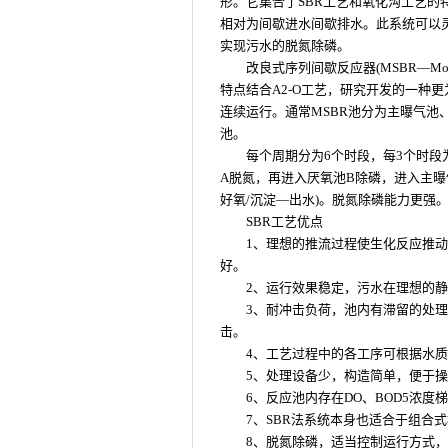
形。它集合了SBR工艺和氧化沟工艺
相对为间歇进水间歇排水。此系统可以
实现污水的脱氮除磷。
改良式序列间歇反应器(MSBR—Modified
特点结合A2-O工艺，研究开发的一种
连续运行。通常MSBR池分为主曝气池
池。
每个周期分为6个时段，每3个时
A脱氮，再进入厌氧池B除磷，进入主曝
好氧/沉淀—出水)。脱氮除磷能力更强
SBR工艺优点
1、理想的推流过程使生化反应推
好。
2、运行效果稳定，污水在理想的
3、耐冲击负荷，池内有滞留的处
击。
4、工艺过程中的各工序可根据水
5、处理设备少，构造简单，便于
6、反应池内存在DO、BOD5浓
7、SBR法系统本身也适合于组合
8、脱氮除磷，适当控制运行方式