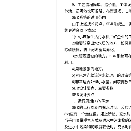
9、工艺流程简单、造价低。主体
节池、初沉池也可省略，布置紧凑、占
SBR系统的适用范围
由于上述技术特点，SBR系统进一
统更适合以下情况：
1)中小城镇生活污水和厂矿企业的
2)需要较高出水水质的地方，如
除磷脱氮，防止河湖富营养化。
3)水资源紧缺的地方。SBR系统
利用。
4)用地紧张的地方。
5)对已建连续流污水处理厂的改造
6)非常适合处理小水量，间歇排放
SBR设计要点、主要参数
SBR设计要点
1、运行周期(T)的确定
SBR的运行周期由充水时间、反
(tv)应有一个最优值。如上所述，充
当采用限量曝气方式及进水中污染物的
及进水中污染物的浓度较低时，充水时间可