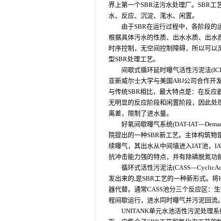
界上第一个SBR法污水处理厂。SBR
水、反应、沉淀、滗水、闲置。
由于SBR在运行过程中，各阶段
根据具体污水的性质、出水水质、出水
时序控制，无空间控制障碍，所以可以
型SBR处理工艺。
间歇式循环延时曝气活性污泥法(ICEAS—In
亚新威尔士大学与美国ABJ公司合作开发的
与传统SBR相比，最大特点是：在反应
无明显的反应阶段和闲置阶段，因此处
离差，限制了进水量。
好氧间歇曝气系统(DAT-IAT—DemandA
院提出的一种SBR新工艺。主体构筑物是
续曝气，其出水从中间墙进入IAT池，I
抗冲击能力强的特点，并有除磷脱氮功
循环式活性污泥法(CASS—CyclicActi
发出来的,是SBR工艺的一种新形式。将
器代替。通常CASS池分三个反应区：
程间歇运行，进水同时曝气并污泥回流
UNITANK单元水池活性污泥处理