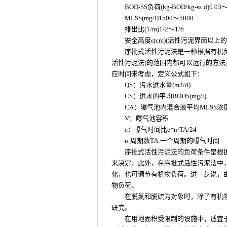
BOD-SS负荷(kg-BOD/kg-ss·d)0.03～
MLSS(mg/l)1500～5000
排出比(1/m)1/2～1/6
安全高度ε(cm)(活性污泥界面以上
序批式活性污泥法是一种根据有机负
活性污泥法)的范围内都可以运行的方法
应时间来考虑，定义公式如下：
QS：污水进水量(m3/d)
CS：进水的平均BOD5(mg/l)
CA：曝气池内混合液平均MLSS浓度(m
V：曝气池容积
e：曝气时间比e=n·TA/24
n:周期数TA:一个周期的曝气时间
序批式活性污泥法的负荷条件是根
来决定，此外，在序批式活性污泥法中，
化，也可调节有机物负荷。进一步说，
物负荷。
在脱氮和脱硫为对象时，除了有机
研究。
在用地面积受限制的设施中，适宜