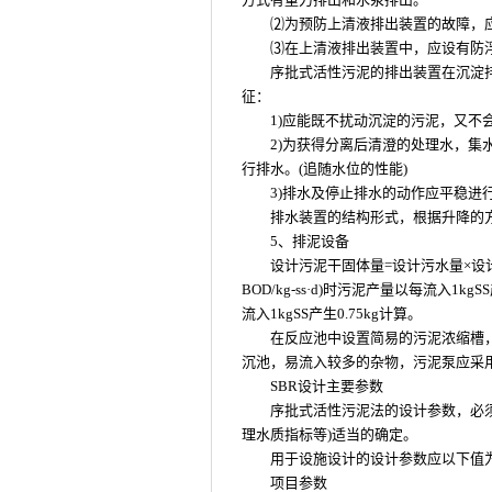
⑵为预防上清液排出装置的故障，
⑶在上清液排出装置中，应设有防
序批式活性污泥的排出装置在沉淀
征：
1)应能既不扰动沉淀的污泥，又不
2)为获得分离后清澄的处理水，
行排水。(追随水位的性能)
3)排水及停止排水的动作应平稳进
排水装置的结构形式，根据升降的
5、排泥设备
设计污泥干固体量=设计污水量×设计进水
BOD/kg-ss·d)时污泥产量以每流入1kgSS
流入1kgSS产生0.75kg计算。
在反应池中设置简易的污泥浓缩槽
沉池，易流入较多的杂物，污泥泵应采
SBR设计主要参数
序批式活性污泥法的设计参数，必
理水质指标等)适当的确定。
用于设施设计的设计参数应以下值
项目参数