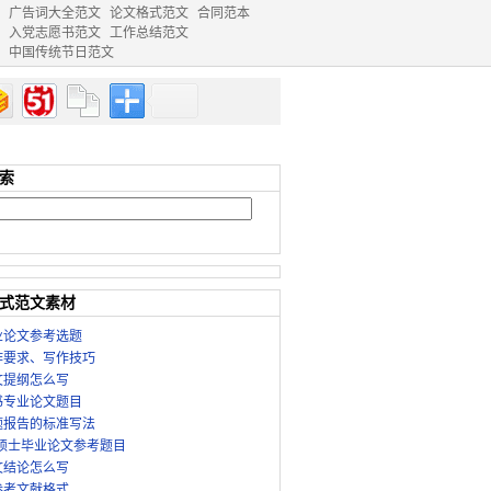
广告词大全范文
论文格式范文
合同范本
入党志愿书范文
工作总结范文
中国传统节日范文
索
式范文素材
业论文参考选题
作要求、写作技巧
文提纲怎么写
书专业论文题目
题报告的标准写法
律硕士毕业论文参考题目
文结论怎么写
参考文献格式