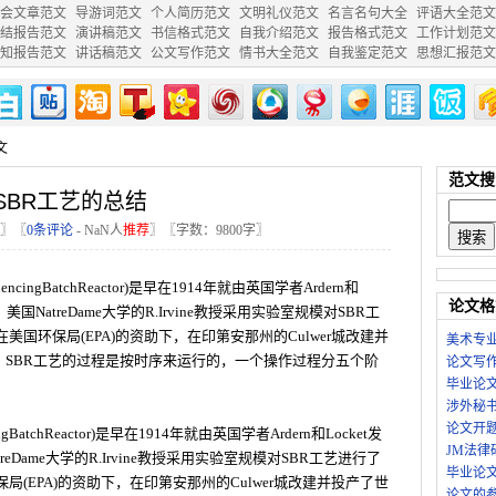
会文章范文
导游词范文
个人简历范文
文明礼仪范文
名言名句大全
评语大全范文
结报告范文
演讲稿范文
书信格式范文
自我介绍范文
报告格式范文
工作计划范文
知报告范文
讲话稿范文
公文写作范文
情书大全范文
自我鉴定范文
思想汇报范文
文
范文搜
SBR工艺的总结
〗〖
0条评论
-
NaN
人
推荐
〗〖字数：9800字〗
ingBatchReactor)是早在1914年就由英国学者Ardern和
论文格
国NatreDame大学的R.Irvine教授采用实验室规模对SBR工
美国环保局(EPA)的资助下，在印第安那州的Culwer城改建并
美术专
。SBR工艺的过程是按时序来运行的，一个操作过程分五个阶
论文写
毕业论
涉外秘
论文开
BatchReactor)是早在1914年就由英国学者Ardern和Locket发
JM法
eDame大学的R.Irvine教授采用实验室规模对SBR工艺进行了
毕业论
局(EPA)的资助下，在印第安那州的Culwer城改建并投产了世
论文的