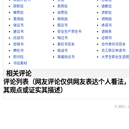
项目计划书
贺信
感谢信
辞职信
表扬信
道歉信
推荐信
自荐信
求职信
邀请函
接收函
调档函
保证书
倡议书
承诺书
建议书
安全生产责任书
请假条
应战书
悔过书
证明书
担保书
委托书范本
合作意向书范本
聘任书
挑战书
员工转正申请书
慰问信
离婚协议书
大学生职业生涯规
书信素材
相关评论
评论列表（网友评论仅供网友表达个人看法
其观点或证实其描述）
© 2012