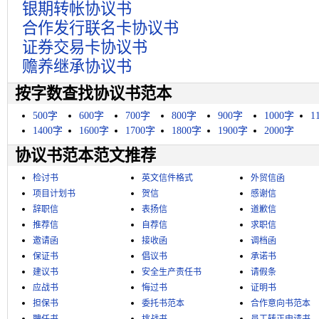
银期转帐协议书
合作发行联名卡协议书
证券交易卡协议书
赡养继承协议书
按字数查找协议书范本
500字
600字
700字
800字
900字
1000字
1
1400字
1600字
1700字
1800字
1900字
2000字
协议书范本范文推荐
检讨书
英文信件格式
外贸信函
项目计划书
贺信
感谢信
辞职信
表扬信
道歉信
推荐信
自荐信
求职信
邀请函
接收函
调档函
保证书
倡议书
承诺书
建议书
安全生产责任书
请假条
应战书
悔过书
证明书
担保书
委托书范本
合作意向书范本