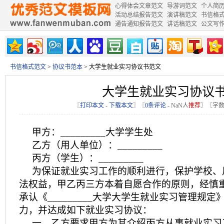
心得体会文章范文
导游词范文
个人简
活动总结报告范文
演讲稿范文
书信格
通告通知报告范文
讲话稿范文
公文写
书信格式范文
>
协议书范本
> 大学生就业实习协议书范文
大学生就业实习协议
〖
打印本文
-
下载本文
〗〖
0条评论
-
NaN
人
推荐
〗〖字数
甲方：_________大学学生处
乙方（用人单位）：_________
丙方（学生）：_________
为保证就业实习工作的顺利进行，保护学校、
法权益，甲乙丙三方本着自愿合作的原则，经慎
承认《_________大学大学生就业实习管理规
力，并达成如下就业实习协议：
一、乙方要求甲方为其介绍丙方从事就业实习