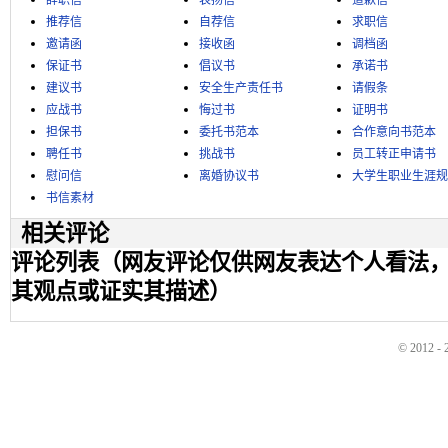
辞职信
表扬信
道歉信
推荐信
自荐信
求职信
邀请函
接收函
调档函
保证书
倡议书
承诺书
建议书
安全生产责任书
请假条
应战书
悔过书
证明书
担保书
委托书范本
合作意向书范本
聘任书
挑战书
员工转正申请书
慰问信
离婚协议书
大学生职业生涯规
书信素材
相关评论
评论列表（网友评论仅供网友表达个人看法
其观点或证实其描述）
© 2012