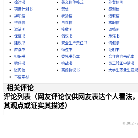
检讨书
英文信件格式
外贸信函
项目计划书
贺信
感谢信
辞职信
表扬信
道歉信
推荐信
自荐信
求职信
邀请函
接收函
调档函
保证书
倡议书
承诺书
建议书
安全生产责任书
请假条
应战书
悔过书
证明书
担保书
委托书范本
合作意向书范本
聘任书
挑战书
员工转正申请书
慰问信
离婚协议书
大学生职业生涯规
书信素材
相关评论
评论列表（网友评论仅供网友表达个人看法
其观点或证实其描述）
© 2012