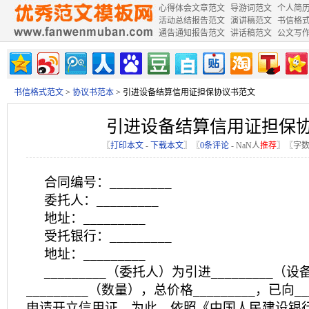
心得体会文章范文
导游词范文
个人简
活动总结报告范文
演讲稿范文
书信格
通告通知报告范文
讲话稿范文
公文写
书信格式范文
>
协议书范本
> 引进设备结算信用证担保协议书范文
引进设备结算信用证担保
〖
打印本文
-
下载本文
〗〖
0条评论
-
NaN
人
推荐
〗〖字数
合同编号：_________
委托人：_________
地址：_________
受托银行：_________
地址：_________
_________（委托人）为引进_________（
_________（数量），总价格_________，已向_
申请开立信用证。为此，依照《中国人民建设银