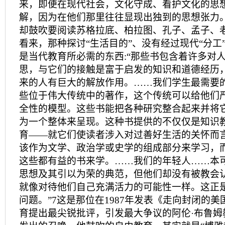
来，即便在现代社会，文化守成、看护文化的思
解，因为在他们那里往往显现出独到的思想张力
却鼓吹要阅读苏格拉底、柏拉图、孔子、孟子、
看来，那种探讨“生活目的”、没有经过现代“分工”
是当代教育所必需的东西:“那些书包含着许多对
思，与它们的接触是富于启发的知识和道德经历
来的人有巨大的解放作用。……我们学生最需要
些位于伟大传统中的著作，这个传统可以给他们
全性的模型。这些书能把各种研究整合起来并将
为一个整体来呈现。这种书提供的不仅仅是知识
育——就它们使读者涉入对过善好生活的关怀而
该作为文学、政治学或史学的组成部分来学习，
这些都有益的书来学。……我们的年轻人……本
思想及其引以为荣的典范，但他们却没有被教会
就像对待他们自己充满活力的可能性一样。这正
问题。”7这是那位在1987年发表《走向封闭的
育提出最尖锐批评，引发最大争议的阿伦·布鲁姆教