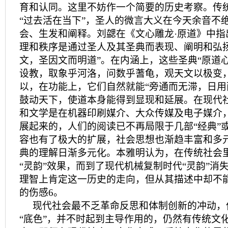
育和认同。这里不妨作一个简要的历史考察。传
“过去活在当下”，圣人的微言大义在今天余音不
会、生发和阐释。刘勰在《文心雕龙·原道》中指
理和秩序是通过圣人及其圣典而表现、阐明和弘扬
文，圣因文而明道”。在内涵上，这些圣典“原道
设教，取象乎河洛，问数乎蓍龟，观天文以极变
以，在功能上，它们自然就能“旁通而无滞，日用
鼓动天下，使道本身能得到显现和延展。在现代
和文学是在机器印刷媒介、大众传媒及电子媒介
展起来的，人们的阅读已不再局限于几部“经典”或
容也有了极大的扩展，社会思想也渐趋丰富和多
典的理解日渐多元化。本雅明认为，在传统社会
“灵韵”效果，而到了现代机械复制时代“灵韵”消
理智上肯定这一历史的走向，但从其描述中却不
的伤感6。
现代社会最不乏革命反思和体制创新的冲动，
“底色”，并不时起到主导作用的，仍然有传统文