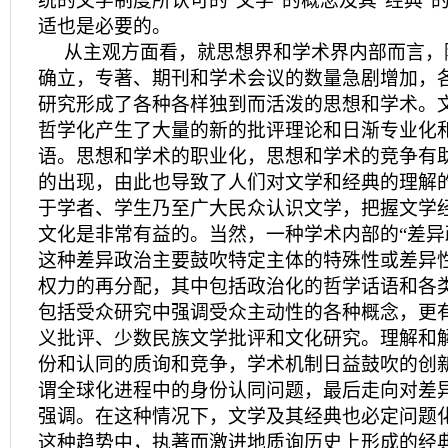
统的文学制度所认可的“文学”的概念及其“经典”
适也是必要的。
从主观方面看，就思想界和学术界内部而言，
确立，专著、期刊和学术会议的数量急剧增加，
研究形成了各种各样独到而活泼的思想和学术。
哲学化产生了大量的新的批评理论和日渐专业化
语。思想和学术的职业化，思想和学术的竞争有
的出现，由此也导致了人们对文学和经典的理解
于学者、学生乃至广大民众认识文学，把握文学
文化是非常有益的。当然，一种学术内部的“差异
这种差异政治主要鼓吹特定主体的特殊性或差异
权力的再分配，其中包括政治化的哲学话语和各
包括受众研究中强调受众主动性的各种概念，更
义批评、少数民族文学批评和文化研究。理解和
份和认同的质询和竞争，学术机制日益鼓吹的创
谓全球化进程中的身份认同问题，最后走向对差
强调。在这种情况下，文学及其经典也必定问题
这种趋势中，执著而激进地质询历史上形成的经