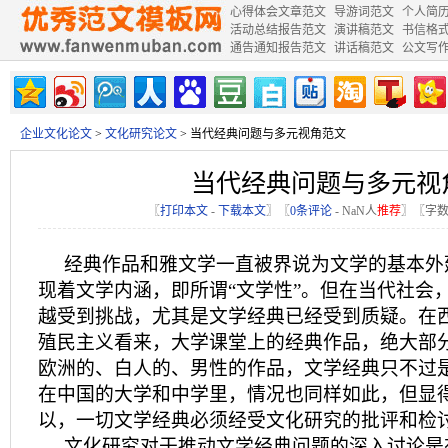
心得体会文章范文
导游词范文
个人简
活动总结报告范文
演讲稿范文
书信格
通告通知报告范文
讲话稿范文
公文写
企业文化论文
>
文化研究论文
> 当代经典问题与多元视角范文
当代经典问题与多元视
〖
打印本文
-
下载本文
〗〖
0条评论
-
NaN
人
推荐
〗〖字数
经典作品和雅文学一直被界说为文学的基本外
现着文学内涵，即所谓“文学性”。但在当代社会
越受到挑战，尤其是文学经典已经受到质疑。在
殖民主义看来，大学课堂上的经典作品，绝大部
欧洲的、白人的、男性的作品，文学经典只不过
在中国的大学和中学里，情况也同样如此，但显
以，一切文学经典必须经受文化研究的批评和检
文化研究对于推动文学经典问题的深入讨论是