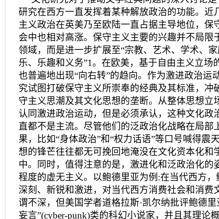
研究在西方一直发挥着某种解放政治的功能。近
主义政治在英美乃至欧陆一直占据主导地位，保
会中也相对高涨。保守主义主要的兴趣并不局限
领域，而是进一步扩展至“宗教、艺术、学术、
乐、乐趣和义务”1。在欧美，基于自由主义立场
也普遍地出现“向右转”的趋向。作为激进政治运
究试图打破保守主义所崇奉的经典及其标准，冲
守主义思潮及其文化思想的垄断。从整体思想立
认同激进政治运动，但是必须承认，这种文化政
直都不是主流。尽管他们的泛政治化战略在局部
果，比如“身体政治”和“权力话语”等口号喊得震
想的锋芒往往都无可挽回地淹没在文化资本化和
中。同时，值得注意的是，激进化和泛政治化的
程度的虚无主义。以鲍德里亚为例:在当代西方，
深刻、新锐和激进，对当代西方消费社会和消费
谓不深，但美国学者道格拉斯·凯尔纳批评鲍德里
妄言”(cyber-punk)类的科幻小说家，并且其理