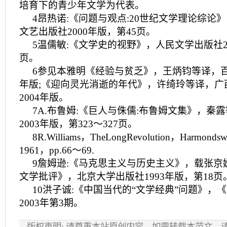
培育下的青少年文学为代表。
4昂热诺:《问题与观点:20世纪文学理论综论
文艺出版社2000年版，第45页。
5温儒敏:《文学史的视野》，人民文学出版社20
页。
6参见本雅明《经验与贫乏》，王炳钧等译，百
年版;《迎向灵光消逝的年代》，许绮玲等译，广
2004年版。
7A.布鲁姆:《巨人与侏儒:布鲁姆文集》，秦
2003年版，第323～327页。
8R.Williams，TheLongRevolution，Harmondsw
1961，pp.66～69.
9詹姆逊:《马克思主义与历史主义》，载张京
文学批评》，北京大学出版社1993年版，第18页
10洪子诚:《中国当代的“文学经典”问题》，
2003年第3期。
版权声明: 请尊重本站原创内容，如需转载本范文，