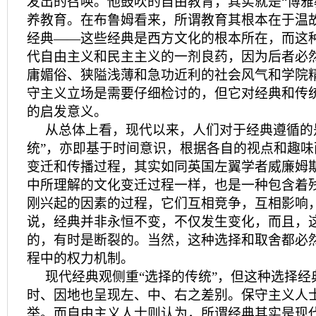
发出的召唤。他鼓吹的自由教育，其实就是“博雅
养教育。在布鲁姆看来，所谓教育其根本在于温
经典——这些经典是西方文化的根本所在，而这
代自由主义和民主主义的一剂良药，因为后者必
庸媚俗、狭隘浅薄和急功近利的社会风气和学院
守主义立场是需要仔细检讨的，但它对经典和传
的启发意义。
从总体上看，现代以来，人们对于经典遵循的
统”，亦即基于时间意识，根据各自的视点和趣
变迁和传播过程，其实如同英国左翼学者威廉姆
中所理解的文化变迁过程一样，也是一种包含着
刚兴起的因素的过程，它们互相竞争，互相影响
说，经典并非永恒不变，不仅发生变化，而且，
的，有时是断裂的。当然，这种选择和取舍都必
程中的权力机制。
现代经典观侧重“选择的传统”，但这种选择经
时、因地也呈现左、中、右之差别。保守主义人
举。而自由主义人士则认为，所谓经典其实是现