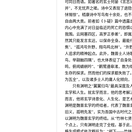
可同日而语。如著名的玄士何晏《言志
并”，不无忧声之嗟。诗中又表现了退
怵惕惊”。嵇康诗中写鸟有十余处，也不
自由两大类。前者如《卜疑》篇中透露
内心中充满了对日益临近的死亡的恐惧以
我围。云网塞四区，高罗正参差”，即
然其只能发言玄远，以保命全身。最能代
焦”、“孤鸿号外野，翔鸟鸣北林”。“
人追求的精神起点。此外，魏晋士人诗
鸟，举翮触四隅”，也大体表征了自身处
鸣，俯闻蜻蛚吟”、“鹳鹭遵皋渚，数为
生存的探求。然而他们的探求都失败了。
为瓦全”，以及诸多士人的庸人化倾向，
只有渊明之“翼翼归鸟”最具深度
玄学和人生。就玄学而言，他的思考解
而言，他将玄学诗意化、人生化，是艺
渊明是魏晋玄学的终结者，代表了魏晋
旧义，孤明先发”，实为吾国中古时代
以渊明为魏晋玄学的终结。从“竹林七贤
个点上，只有渊明走完了全程。基于此
格生成模式依次概托为：“邺下——竹林