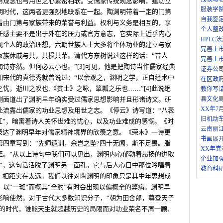
第观念也与用世之心紧密相联。受儒家传统观念影响，建功立
服装学
朝时代，这两者更强烈地联系在一起。陶渊明带着一定的门第
自我签
着由门第与家族带来的荣誉与利益。权利与义务是相互的，享
个人整
任感主要不是出于外在的压力或官方意志，它实际上近乎内心
HPLC
现个人的政治理想，六朝世族人士大多将个体功业的建立与家
完善上
家族休戚与共，共损共荣。清代方东树说过这样的话：“昔人
完善上
诗亦然。但何必云小也。”[3]可见，他是把陶诗当作儒家经典
证券公
如宋代的真德秀就曾说过：“以余观之，渊明之学，正自经术中
在区政
忧，逝川之叹也;《贫士》之咏，箪瓢之乐也……”[4]此说绝
教你写
侧面道出了渊明早年确实受过儒家思想影响并且形诸诗文。研
县文化局
XX年7
处流露出儒家的功业思想及用世之志。《停云》诗写道：“八表
旧机动
江”，暗寓着诗人关怀世难的忧心，以及功业难成的感慨。《时
云南丽
，表达了渊明早年对儒家精神境界的欣羡之意。《荣木》一诗更
书画展
第四章写到：“先师遗训，余岂之坠?四十无闻，斯不足畏。脂
XX年
至。”从以上诗句中我们可以见出，渊明内心郁勃着昂扬的进取
企业加
畏”，这句话活脱了渊明另一面孔，它与后人心目中那位吟唱着
教育科
象，相距实在太远。我们以往对陶渊明的印象只是其中年思想成
以“一斑”而概其“全豹”有时会出现以偏概全的弊病。渊明早
影响使然。对于古代大多数知识分子，“朝为田舍郎，暮登天子
”的时代，谁能天生就超越历史的局限而对功业荣名不屑一顾、