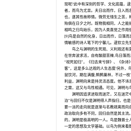
现呢?此中有深刻的哲学、文化底蕴，
者，而鸟为尤显。夫日出而作，日入而
也，遂其性故称情。微劳无惜生之苦，
殆俱在日夕之时。既物我相同，人之能
相鸣之归鸟始乐，因为人类直觉之作用
[9]鸟是自然的化身，日出而作，日落
情敏感的诗人笔下的宁馨儿。逯钦立先
鸟之与渊明的生死观、义利观还有
在世奔波求活，自有酸甜苦辣;鸟日落
“视死如归”，《归去来兮辞》、《杂诗
客”，这是多么达观的人生态度!另外，
鼠饮河，期在满腹;鹪鹩巢林，不过一枝
利益，渊明向来是持灵活态度。他不讳
之需，这又与鸟性相通。可见，渊明与
渊明因追求进取而迷茫，又在迷茫中
泊”与回归不仅是渊明得人声指归，也
要一派的走向就是逐渐与名教疏离而向
政治取向多有不同，回归自然是其主流
的，渊明是极高明的一人。鸟是魏晋士
一定的思想及文学基础。以鸟为例来看