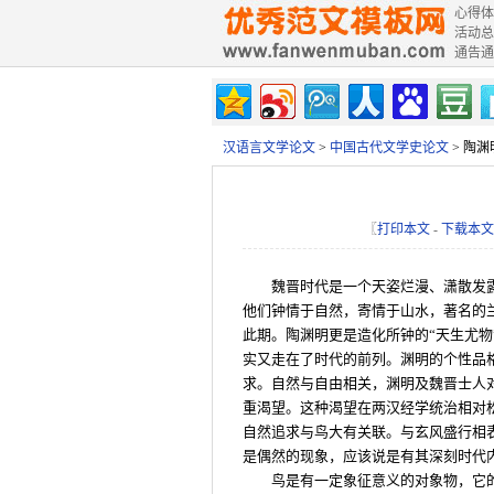
心得体
活动总
通告通
汉语言文学论文
>
中国古代文学史论文
> 陶
〖
打印本文
-
下载本文
魏晋时代是一个天姿烂漫、潇散发
他们钟情于自然，寄情于山水，著名的
此期。陶渊明更是造化所钟的“天生尤
实又走在了时代的前列。渊明的个性品
求。自然与自由相关，渊明及魏晋士人
重渴望。这种渴望在两汉经学统治相对
自然追求与鸟大有关联。与玄风盛行相
是偶然的现象，应该说是有其深刻时代
鸟是有一定象征意义的对象物，它