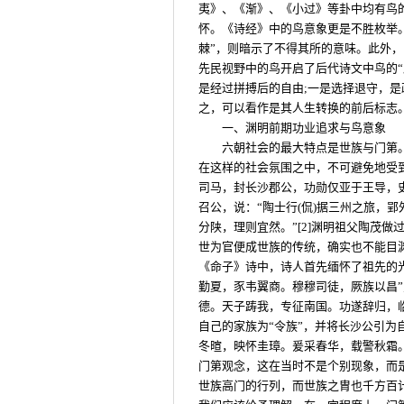
夷》、《渐》、《小过》等卦中均有鸟
怀。《诗经》中的鸟意象更是不胜枚举。
棘”，则暗示了不得其所的意味。此外，
先民视野中的鸟开启了后代诗文中鸟的
是经过拼搏后的自由;一是选择退守，
之，可以看作是其人生转换的前后标志
一、渊明前期功业追求与鸟意象
六朝社会的最大特点是世族与门第
在这样的社会氛围之中，不可避免地受
司马，封长沙郡公，功勋仅亚于王导，
召公，说：“陶士行(侃)据三州之旅，郢外
分陕，理则宜然。”[2]渊明祖父陶茂
世为官便成世族的传统，确实也不能目
《命子》诗中，诗人首先缅怀了祖先的
勤夏，豕韦翼商。穆穆司徒，厥族以昌”
德。天子踌我，专征南国。功遂辞归，
自己的家族为“令族”，并将长沙公引为
冬暄，映怀圭璋。爰采春华，载警秋霜
门第观念，这在当时不是个别现象，而
世族高门的行列，而世族之胄也千方百