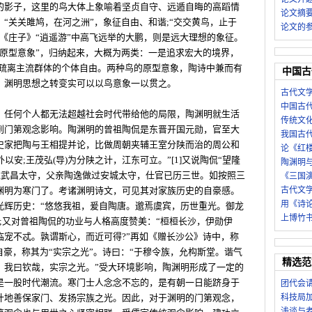
的影子，这里的鸟大体上象喻着坚贞自守、远遁自晦的高蹈情
论文摘
“关关雎鸠，在河之洲”，象征自由、和谐;“交交黄鸟，止于
论文的
《庄子》“逍遥游”中高飞远举的大鹏，则是远大理想的象征。
“原型意象”，归纳起来，大概为两类：一是追求宏大的境界，
是疏离主流群体的个体自由。两种鸟的原型意象，陶诗中兼而有
中国古
。渊明思想之转变实可以以鸟意象一以贯之。
古代文
中国古
。任何个人都无法超越社会时代带给他的局限，陶渊明就生活
传统文化
到门第观念影响。陶渊明的曾祖陶侃是东晋开国元勋，官至大
我国古
史家把陶与王相提并论，比做周朝夹辅王室分陕而治的周公和
论《红
以安;王茂弘(导)为分陕之计，江东可立。”[1]又说陶侃“望隆
陶渊明
做过武昌太守，父亲陶逸做过安城太守，仕官已历三世。如按照三
《三国
渊明为寒门了。考诸渊明诗文，可见其对家族历史的自豪感。
古代文
用《诗
光辉历史：“悠悠我祖，爰自陶唐。邈焉虞宾，历世重光。御龙
上博竹
;又对曾祖陶侃的功业与人格高度赞美：“桓桓长沙，伊勋伊
临宠不忒。孰谓斯心，而近可得?”再如《赠长沙公》诗中，称
自豪，称其为“实宗之光”。诗曰：“于穆令族，允构斯堂。谐气
精选范
。我曰钦哉，实宗之光。”受大环境影响，陶渊明形成了一定的
是一股时代潮流。寒门士人念念不忘的，是有朝一日能跻身于
团代会
计地善保家门、发扬宗族之光。因此，对于渊明的门第观念，
科技局
浅谈与