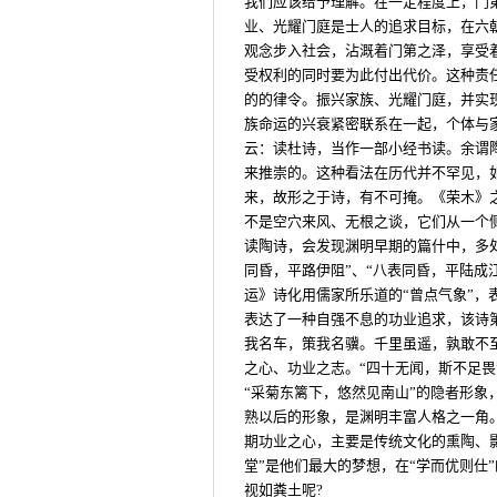
我们应该给予理解。在一定程度上，门
业、光耀门庭是士人的追求目标，在六
观念步入社会，沾溉着门第之泽，享受
受权利的同时要为此付出代价。这种责
的的律令。振兴家族、光耀门庭，并实
族命运的兴衰紧密联系在一起，个体与
云：读杜诗，当作一部小经书读。余谓陶
来推崇的。这种看法在历代并不罕见，
来，故形之于诗，有不可掩。《荣木》之
不是空穴来风、无根之谈，它们从一个
读陶诗，会发现渊明早期的篇什中，多
同昏，平路伊阻”、“八表同昏，平陆成
运》诗化用儒家所乐道的“曾点气象”
表达了一种自强不息的功业追求，该诗
我名车，策我名骥。千里虽遥，孰敢不
之心、功业之志。“四十无闻，斯不足
“采菊东篱下，悠然见南山”的隐者形
熟以后的形象，是渊明丰富人格之一角。
期功业之心，主要是传统文化的熏陶、
堂”是他们最大的梦想，在“学而优则仕
视如粪土呢?