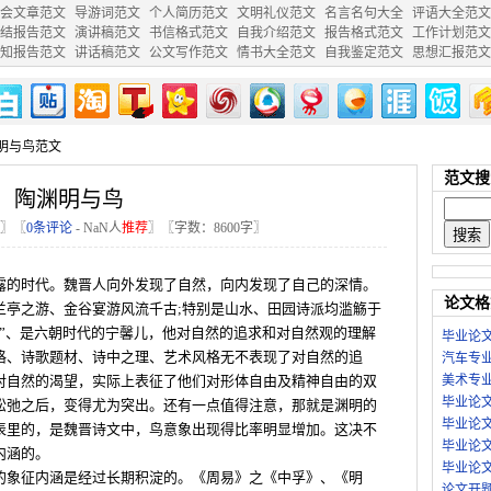
会文章范文
导游词范文
个人简历范文
文明礼仪范文
名言名句大全
评语大全范文
结报告范文
演讲稿范文
书信格式范文
自我介绍范文
报告格式范文
工作计划范文
知报告范文
讲话稿范文
公文写作范文
情书大全范文
自我鉴定范文
思想汇报范文
渊明与鸟范文
范文搜
陶渊明与鸟
〗〖
0条评论
-
NaN
人
推荐
〗〖字数：8600字〗
露的时代。魏晋人向外发现了自然，向内发现了自己的深情。
论文格
兰亭之游、金谷宴游风流千古;特别是山水、田园诗派均滥觞于
物”、是六朝时代的宁馨儿，他对自然的追求和对自然观的理解
毕业论
格、诗歌题材、诗中之理、艺术风格无不表现了对自然的追
汽车专
对自然的渴望，实际上表征了他们对形体自由及精神自由的双
美术专
毕业论
松弛之后，变得尤为突出。还有一点值得注意，那就是渊明的
毕业论
表里的，是魏晋诗文中，鸟意象出现得比率明显增加。这决不
毕业论
内涵的。
毕业论
的象征内涵是经过长期积淀的。《周易》之《中孚》、《明
论文开