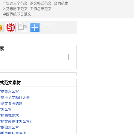
广告词大全范文
论文格式范文
合同范本
入党志愿书范文
工作总结范文
中国传统节日范文
索
式范文素材
文结论怎么写
业毕业论文题目大全
业论文参考选题
文怎么写
文的格式要求
文的文献综述怎么写？
文提纲怎么写
题报告的标准写法