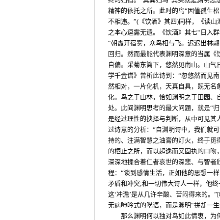
精神的依托之所。此时的鸟“因值孤生
不相违。”(《饮酒》其四)同样，《读
之本心逗露无遗。《饮酒》其七“日入
“朝霞开宿雾，众鸟相与飞。迟迟出林
回归。然而最能代表渊明深意的当属《
自偏。采菊东篱下，悠然见南山。山气
学千金谱》曾析此诗到：“忽悠然而见
然相对，一片化机，天真自具，既无名
化。鸟之于山林，恰如渊明之于田园、
处。此间渊明思考的最大问题，就是“
是经过理性的抉择与判断，从中可见其
过诗意的分析：“自渊明诗中，我们就
持的、注满智慧之油膏的灯火，终于觅
的栖止之所，而以超逸而又固执的口吻，
深深地揉合着仁者哀世的深悲、与智者欣
程：“谈到感情生活，正如他的思想一
矛盾和冲突;和一切伟大诗人一样，他终
这‘冲澹’是从几许辛酸、苦闷得来的。”
无病呻吟式的呓语，而是渊明“拼却一生
那么渊明何以独对鸟如此情衷，为