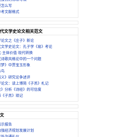
要怎么写
参考文献格式
代文学史论文相关范文
学论文之《庄子》新论
代文学史论文：孔子学《易》考论
·主体价值·现代转换
代诗歌风格论中的一个问题
楼梦》中贾宝玉形象
与鸟
演义》研究论争述评
学论文：读上博简《子羔》札记
论》分析《诗经》的可信度
书《子羔》琐记
文
请示报告
加强经济规划发展计划
老外沟通礼仪