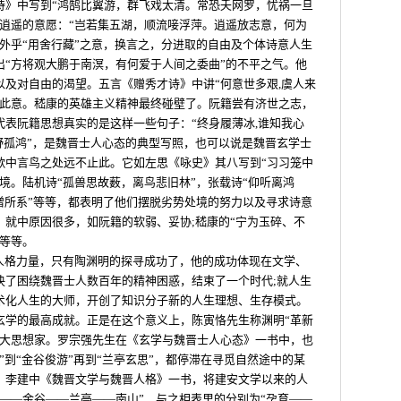
诗》中写到“鸿鹄比翼游，群飞戏太清。常恐夭网罗，忧祸一旦
隐逍遥的意愿：“岂若集五湖，顺流唼浮萍。逍遥放志意，何为
外乎“用舍行藏”之意，换言之，分进取的自由及个体诗意人生
出“方将观大鹏于南溟，有何爱于人间之委曲”的不平之气。他
及对自由的渴望。五言《赠秀才诗》中讲“何意世多艰,虞人来
属此意。嵇康的英雄主义精神最终碰壁了。阮籍尝有济世之志，
表阮籍思想真实的是这样一些句子：“终身履薄冰,谁知我心
外野孤鸿”，是魏晋士人心态的典型写照，也可以说是魏晋玄学士
歌中言鸟之处远不止此。它如左思《咏史》其八写到“习习笼中
境。陆机诗“孤兽思故薮，离鸟悲旧林”，张载诗“仰听离鸿
缯所系”等等，都表明了他们摆脱劣势处境的努力以及寻求诗意
就中原因很多，如阮籍的软弱、妥协;嵇康的“宁为玉碎、不
等等。
及人格力量，只有陶渊明的探寻成功了，他的成功体现在文学、
决了困绕魏晋士人数百年的精神困惑，结束了一个时代;就人生
术化人生的大师，开创了知识分子新的人生理想、生存模式。
玄学的最高成就。正是在这个意义上，陈寅恪先生称渊明“革新
之大思想家。罗宗强先生在《玄学与魏晋士人心态》一书中，也
”到“金谷俊游”再到“兰亭玄思”，都停滞在寻觅自然途中的某
，李建中《魏晋文学与魏晋人格》一书，将建安文学以来的人
——金谷——兰亭——南山”，与之相表里的分别为“孕育——