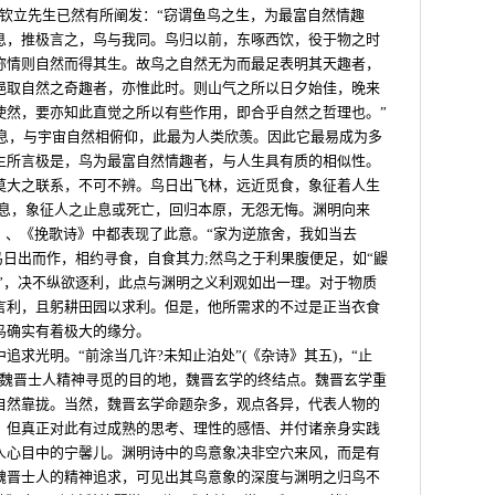
逯钦立先生已然有所阐发：“窃谓鱼鸟之生，为最富自然情趣
息，推极言之，鸟与我同。鸟归以前，东啄西饮，役于物之时
称情则自然而得其生。故鸟之自然无为而最足表明其天趣者，
挹取自然之奇趣者，亦惟此时。则山气之所以日夕始佳，晚来
使然，要亦知此直觉之所以有些作用，即合乎自然之哲理也。”
而息，与宇宙自然相俯仰，此最为人类欣羡。因此它最易成为多
生所言极是，鸟为最富自然情趣者，与人生具有质的相似性。
莫大之联系，不可不辨。鸟日出飞林，远近觅食，象征着人生
而息，象征人之止息或死亡，回归本原，无怨无悔。渊明向来
》、《挽歌诗》中都表现了此意。“家为逆旅舍，我如当去
鸟日出而作，相约寻食，自食其力;然鸟之于利果腹便足，如“鼹
”，决不纵欲逐利，此点与渊明之义利观如出一理。对于物质
言利，且躬耕田园以求利。但是，他所需求的不过是正当衣食
鸟确实有着极大的缘分。
追求光明。“前涂当几许?未知止泊处”(《杂诗》其五)，“止
是魏晋士人精神寻觅的目的地，魏晋玄学的终结点。魏晋玄学重
自然靠拢。当然，魏晋玄学命题杂多，观点各异，代表人物的
。但真正对此有过成熟的思考、理性的感悟、并付诸亲身实践
人心目中的宁馨儿。渊明诗中的鸟意象决非空穴来风，而是有
魏晋士人的精神追求，可见出其鸟意象的深度与渊明之归鸟不