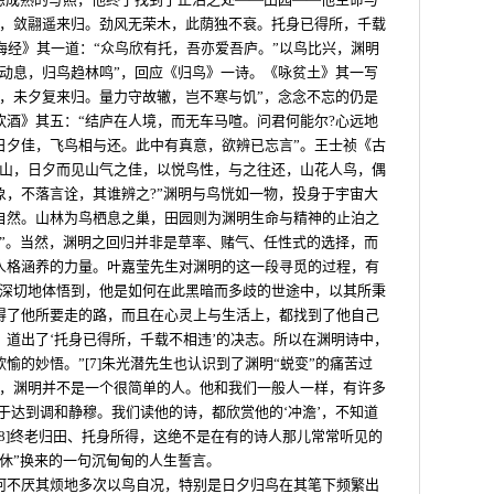
松，敛翮遥来归。劲风无荣木，此荫独不衰。托身已得所，千载
山海经》其一道：“众鸟欣有托，吾亦爱吾庐。”以鸟比兴，渊明
群动息，归鸟趋林鸣”，回应《归鸟》一诗。《咏贫土》其一写
翮，未夕复来归。量力守故辙，岂不寒与饥”，念念不忘的仍是
饮酒》其五：“结庐在人境，而无车马喧。问君何能尔?心远地
日夕佳，飞鸟相与还。此中有真意，欲辨已忘言”。王士祯《古
南山，日夕而见山气之佳，以悦鸟性，与之往还，山花人鸟，偶
象，不落言诠，其谁辨之?”渊明与鸟恍如一物，投身于宇宙大
自然。山林为鸟栖息之巢，田园则为渊明生命与精神的止泊之
归”。当然，渊明之回归并非是草率、赌气、任性式的选择，而
人格涵养的力量。叶嘉莹先生对渊明的这一段寻觅的过程，有
可深切地体悟到，他是如何在此黑暗而多歧的世途中，以其所秉
得了他所要走的路，而且在心灵上与生活上，都找到了他自己
道出了‘托身已得所，千载不相违’的决志。所以在渊明诗中，
愉的妙悟。”[7]朱光潜先生也认识到了渊明“蜕变”的痛苦过
样，渊明并不是一个很简单的人。他和我们一般人一样，有许多
于达到调和静穆。我们读他的诗，都欣赏他的‘冲澹’，不知道
[8]终老归田、托身所得，这绝不是在有的诗人那儿常常听见的
休”换来的一句沉甸甸的人生誓言。
何不厌其烦地多次以鸟自况，特别是日夕归鸟在其笔下频繁出