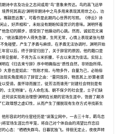
前期诗中言及功业之志间或用“鸟”意象来传达。鸟的高飞远举
，境界何其高远!渊明早期诗中之鸟多用来表现其用世之心，功
海，骞翮思远翥”，可看作是此期内心世界的写照。《停云》诗
翮闲止，好声相和”，未始没有期盼知音赏识的意味。渊明怀着
了他急切的脚步，感受到了他躁动的心跳。然而，诚如范文澜
会，“统治集团中人得失急骤，生死无常，心情上表现紧张与颓
渊明不免碰壁，产生了矛盾与麻烦，在矛盾无法协调时，渊明开始
三年官以后，终于辞官归田了，关于辞官的原因，他的藉口是
于束带见督邮，不肯为五斗米折腰，千古以来流为佳话。实际上
渊明在《归去来兮辞》序中明确指出“质性自然，非矫励所得。
疏》大意也是如此：“性刚才拙，与物多忤，自量为己，必贻俗
治现实角度揭示了辞官之由：“雷同毁异，物恶其上;妙算者谓
以受谤。虽怀琼而握兰，徒芳洁而谁亮!”封建社会特别是有
准的，士无特操”。在人命危浅、朝不保夕的社会里，士子们缺
，还何谈实现政治理想!渊明在长期的官场生涯中，饱尝了颠沛
了仁政理想之虚幻性，从而产生了摆脱现有生存方式寻找新生
。他形容此时的仕宦经历是“误落尘网中，一去三十年，羁鸟恋
一)将官场生涯比作牢笼，将自己对个体自由的渴望比作恋旧
时的心态：“栖栖失群鸟，日暮犹独飞。徘徊无定止，夜夜声转