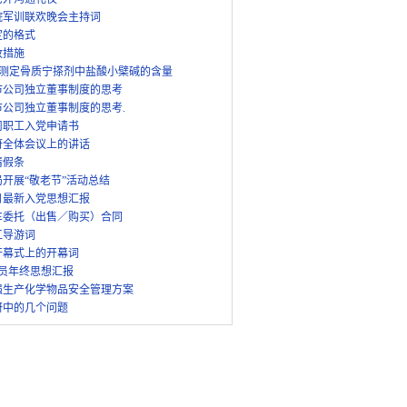
院军训联欢晚会主持词
定的格式
改措施
法测定骨质宁搽剂中盐酸小檗碱的含量
市公司独立董事制度的思考
市公司独立董事制度的思考.
司职工入党申请书
府全体会议上的讲话
请假条
开展“敬老节”活动总结
月最新入党思想汇报
车委托（出售／购买）合同
江导游词
开幕式上的开幕词
党员年终思想汇报
强生产化学物品安全管理方案
研中的几个问题