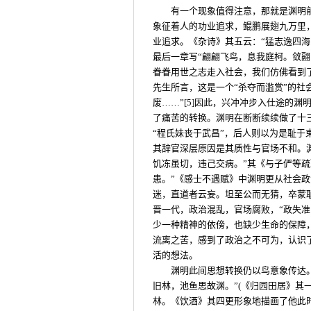
有一个现象值得注意，那就是渊明
象征着人的功业追求，鲲鹏展翅九万里
业追求。《杂诗》其五云：“猛志逸四
最后一章写“翩翩飞鸟，息我庭柯。敛
眷眷用世之志走入社会，我们仿佛看到
先生所言，这是一个“杀夺而滥赏”的社
废……”[5]因此，兴冲冲步入仕途的
了痛苦的转换。渊明在断断续续做了十
“程氏妹丧于武昌”，后人则以为是耻
其辞官深层原因是其质性与官场不和。
饥冻虽切，违己交病。”其《与子俨等
患。”《感士不遇赋》中渊明更从社会政
迷，直道者云妄。坦至公而无猜，卒蒙耻
晋一代，政治混乱，官场腐败，“政失
少一种精神的依傍，也缺少生命的保障
流离之苦，感到了政治之不可为，认识
活的想法。
渊明此间思想转换仍以鸟意象传达
旧林，池鱼思故渊。”(《归园田居》其
林。《饮酒》其四更形象地描画了他此