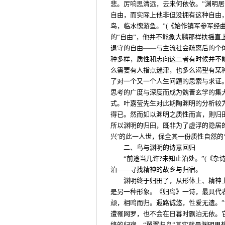
悲。厉响思清远，去来何依依。”渊明
自由，而实际上他非但没拥有这种自由
鸟，临水愧游鱼。”(《始作镇军参军经
的“自由”，他并不能象大鹏那样扶摇
退守的自由——与主流社会疏离后的个
种多样，质性和志向这二者有时候并不
么需要有人指点迷津，也多么渴望有某
了对一个又一个人生问题的思索与求证
思考的广度与深度而成为魏晋玄学的集
式。叶嘉莹先生对此期陶渊明的分析较
得已。然而如以渊明之质性而言，则归田
所以渊明的归田，既非为了虚浮的隐居
兴’的此一人世，保全其一份质性自然的‘真我
二、鸟与渊明的诗意回归
“前途当几许?未知止泊处。”(《
泊——寻找精神的故乡与归宿。
渊明终于归田了，从形体上、精神
是另一种形象。《归鸟》一诗，最具代
颃，相鸣而归。遐路诚悠，性爱无遗。
遭罹网罗，也不会在日暮时飘泊无依。
终的归宿。“翼翼归鸟”其实就是渊明