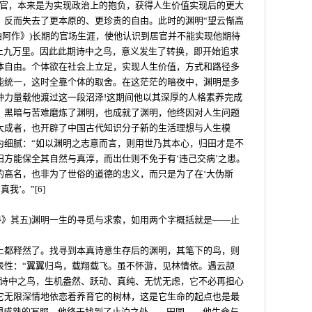
居官，本来是为实现政治上的抱负，获得人生价值实现后的更大
，反而失去了更本原的、更珍贵的自由。此时的渊明“望云惭高
曲阿作》)长期的官场生涯，使他认识到居官并不能实现他期待
直上九万里。因此此期诗中之鸟，意义发生了转换，即开始追求
体自由。个体欲在社会上立足，实现人生价值，方式和路径多
能统一，这时全靠个体的取舍。在这茫茫的暗夜中，渊明是多
种力量载他渡过这一段沼泽!这期间他以其深厚的人格素养完成
。黑暗与苦难磨炼了渊明，也成就了渊明，他终因对人生问题
大成者，也开辟了中国古代知识分子新的生活理想与人生模
为细腻：“如以渊明之志意而言，则用世乃其本心，归田才是不
方能保全其自然与真淳，而出仕则不免于有‘违己交病’之患。
的高名，也非为了世俗的道德的忠义，而只是为了在‘大伪斯
’。”[6]
杂诗》其五)渊明一生的寻觅与求索，如用两个字概括就是——止
上都释然了。找寻到本真诗意生存后的渊明，其笔下的鸟，则
表性：“翼翼归鸟，载翔载飞。虽不怀游，见林情依。遇云颉
”诗中之鸟，生机盎然、跃动、真纯、无忧无虑，它不必再担心
它无限深情地依恋着养育它的树林，这是它生命的起点也是最
思想成熟的写照，他终于找到了止泊之处——田园——他生命与